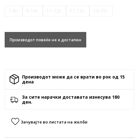
7-8г.
9-10г.
11-12г.
12-13г.
14-15г.
Производот повеќе не е достапен
Производот може да се врати во рок од 15
денa
За сите нарачки доставата изнесува 180
ден.
Зачувајте во листата на желби