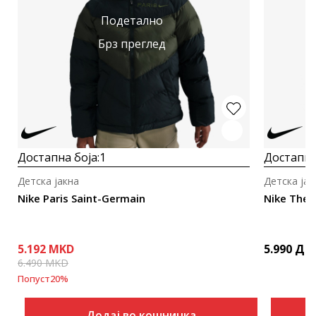
Подетално
Брз преглед
Достапна боја:
1
Достапна
Детска јакна
Детска јак
Nike Paris Saint-Germain
Nike Ther
5.192
MKD
5.990
ДЕ
6.490
MKD
Попуст
20
%
Додај во кошничка