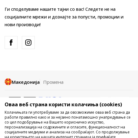
Ги споделуваме нашите тајни со вас! Следете не на
социјалните мрежи и дознајте за попусти, промоции и
нови производи!
Македонија
Промена
Оваа веб страна користи колачиња (cookies)
Колачињата ги употребуваме за да овозможиме оваа веб страна да
работи правилно како и за нејзино понатамошно унапредување се
со цел подобрување на Вашето корисничко искуство,
Не е дозволено превземање или користење на содржината од
персонализација на содржините и огласите, функционалност на
социјалните медиуми и анализа на сообраќајот. Со продолжување
интернет страните на Sport Vision, делумно или целосно a се
на користењето на нашата интернет страница ја прифаќате
однесува на логоа, трговски марки, комерцијални содржини, ниту