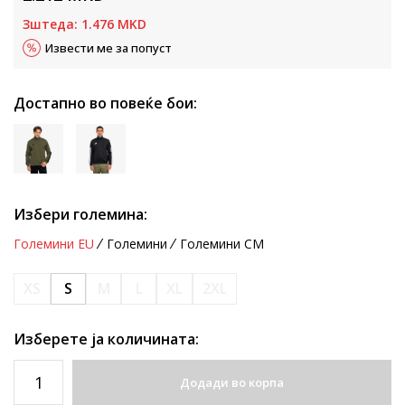
Зштеда:
1.476
MKD
Извести ме за попуст
Достапно во повеќе бои:
Избери големина:
Големини EU
Големини
Големини CM
XS
S
M
L
XL
2XL
Изберете ја количината:
Додади во корпа