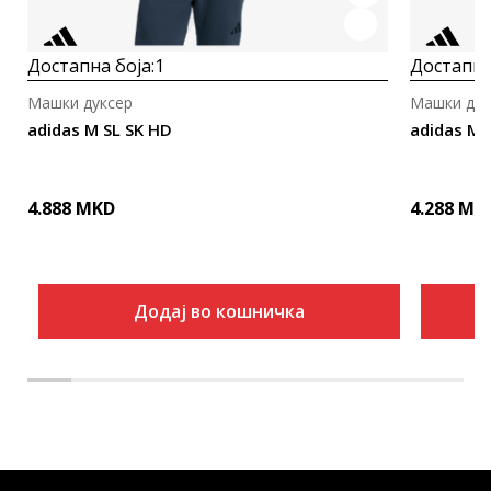
Достапна боја:
1
Достапна
Машки дуксер
Машки дук
adidas M SL SK HD
adidas M 
4.888
MKD
4.288
MK
Додај во кошничка