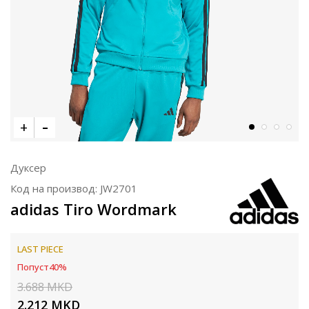
Дуксер
Код на производ:
JW2701
adidas Tiro Wordmark
LAST PIECE
Попуст
40
%
3.688
MKD
2.212
MKD