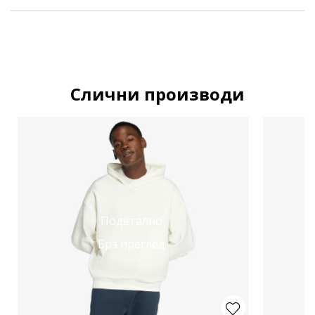
Слични производи
Подетално
Брз преглед