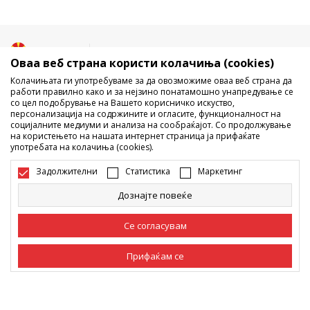
Македонија
Промена
Оваа веб страна користи колачиња (cookies)
Колачињата ги употребуваме за да овозможиме оваа веб страна да
работи правилно како и за нејзино понатамошно унапредување се
со цел подобрување на Вашето корисничко искуство,
персонализација на содржините и огласите, функционалност на
социјалните медиуми и анализа на сообраќајот. Со продолжување
на користењето на нашата интернет страница ја прифаќате
употребата на колачиња (cookies).
Не е дозволено превземање или користење на содржината од
интернет страните на Sport Vision, делумно или целосно a се
Задолжителни
Статистика
Маркетинг
однесува на логоа, трговски марки, комерцијални содржини, ниту
истите да се отстапуваат на трети лица, јавно да се објавуваат или да
Дознајте повеќе
се користат за било какви цели, без писмена согласност од БДС.МК
ДООЕЛ.
Настојуваме да бидеме што попрецизни во описот на производот,
Се согласувам
фотографијата и самата цена, но не можеме да гарантираме дака
сите информации се комплетни и без грешка. Сите прикажани
Прифаќам се
производи на сајтот се дел од нашата понуда, но не се подразбира
дека мораат да се достапни во секој момент. Достапноста на
производите може да ја проверите и на телефонскиот број 02 3055
Задолжителни
Задолжителните колачиња ја прават страницата
222.
употреблива, односно овозможуваат основни