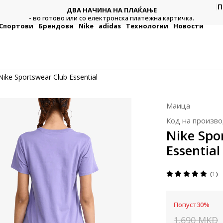
П
ДВА НАЧИНА НА ПЛАЌАЊЕ
тежна
Плат
- во готово или со електронска платежна картичка.
Спортови
Брендови
Nike
adidas
Технологии
Новости
Nike Sportswear Club Essential
Маица
Код на произво
Nike Spo
Essential
1
Попуст
30
%
1.690
MKD