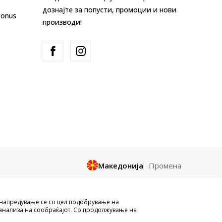
дознајте за попусти, промоции и нови
Bonus
производи!
Македонија
Промена
и целосно a се однесува на логоа,
унапредување се со цел подобрување на
и да се користат за било какви цели,
анализа на сообраќајот. Со продолжување на
ожеме да гарантираме дака сите