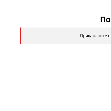
По
Прикажаните оц