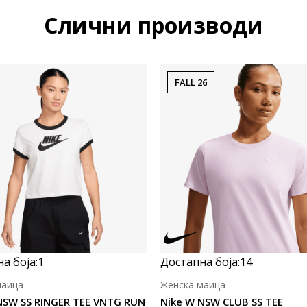
Слични производи
FALL 26
а боја:
1
Достапна боја:
14
маица
Женска маица
NSW SS RINGER TEE VNTG RUN
Nike W NSW CLUB SS TEE