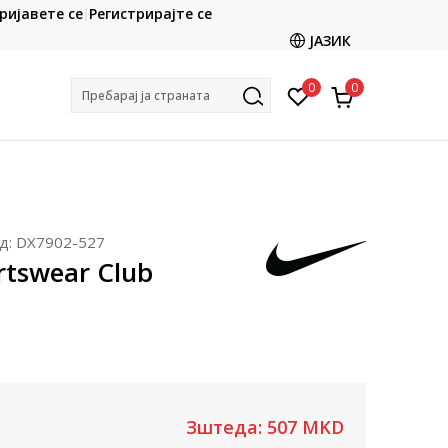
CLICK & COLLECT
ријавете се
Регистрирајте се
ете со картичка online и подигнете во продавницата
ЈАЗИК
по ваш избор
0
0
Пребарај ја страната
д:
DX7902-527
rtswear Club
Зштеда:
507
MKD