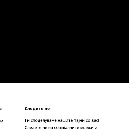
а
Следете не
Ги споделуваме нашите тајни со вас!
ам
Следете не на социјалните мрежи и