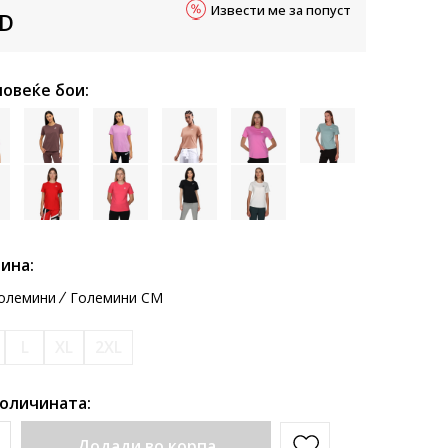
Извести ме за попуст
D
повеќе бои:
ина:
олемини
Големини CM
L
XL
2XL
количината:
Додади во корпа