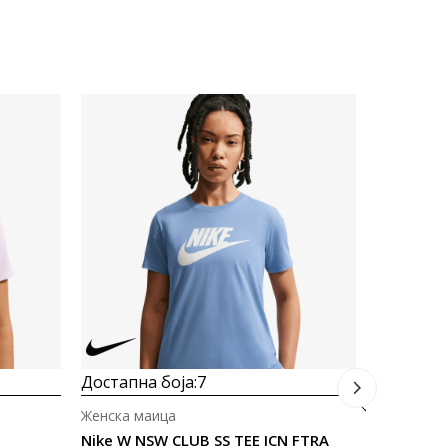
Достапна
Женска ма
Nike W NS
1.790
Д
Достапна боја:
7
Женска маица
Nike W NSW CLUB SS TEE ICN FTRA