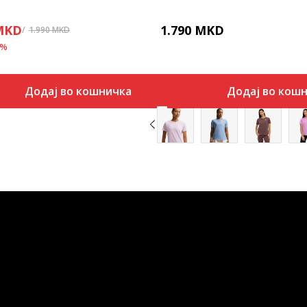
MKD
1.790
MKD
1.990
MKD
%
Додај во кошничка
Додај во кош