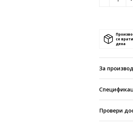
Произво
се врати
денa
За произво
Спецификац
Провери до