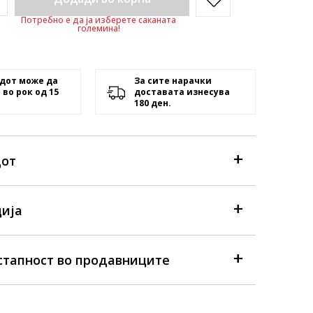
Потребно е да ја изберете саканата
големина!
дот може да
За сите нарачки
 во рок од 15
доставата изнесува
180 ден.
дот
ија
стапност во продавниците