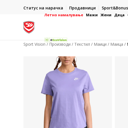
ИСПОРАКА ВО РОК ОД 5 РАБОТНИ ДЕНА
Статус на нарачка
Продавници
Sport&Bonus
-222
- на сите нарачки во готово или со електронска пла
картичка
Летно намалување
Мажи
Жени
Деца
Sport Vision
Производи
Текстил
Маици
Маица