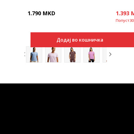
1.790
MKD
1.393
Попуст
30
Додај во кошничка