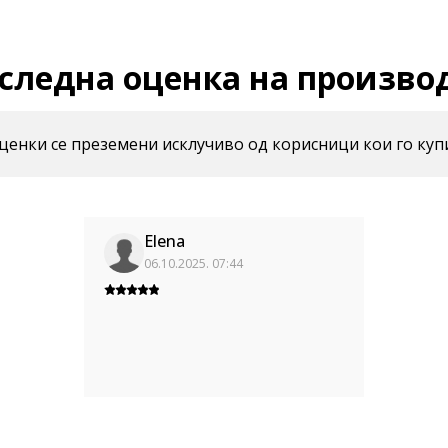
следна оценка на произво
енки се преземени исклучиво од корисници кои го куп
Elena
06.10.2025. 07:44