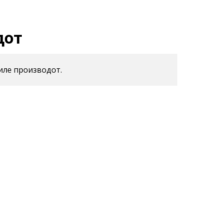
дот
иле производот.