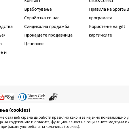
Контакт
Click&Collect
Вработување
Правила на Sport&
Соработка со нас
програмата
едства
Синдикална продажба
Користење на gift
ње/
Пронајдете продавница
картичките
а
Ценовник
е и
ња (cookies)
ристење на содржината од интернет страните на Sport Vision, делумно ил
ме оваа веб страна да работи правилно како и за нејзино понатамошно 
ни, ниту истите да се отстапуваат на трети лица, јавно да се објавуваат ил
ја на содржините и огласите, функционалност на социјалните медиуми и 
без писмена согласност од БДС.МК ДООЕЛ.
 прифаќате употребата на колачиња (cookies).
рецизни во описот на производот, фотографијата и самата цена, но не м