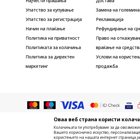
Најчести прашања
Достава
Упатство за купување
Замена на големина
Упатство за регистрација
Рекламациja
Начин на плаќање
Рефундирање на ср
Политика на приватност
Право на откажува
Политиката за колачиња
враќање на средств
Политика за директен
Услови на користењ
маркетинг
продажба
Оваа веб страна користи колачи
Не е дозволено превземање или ко
Колачињата ги употребуваме за да овозможи
трговски марки, комерцијални содржи
Вашето корисничко искуство, персонализаци
користењето на нашата интернет страница ја
Настојуваме да бидеме што поп