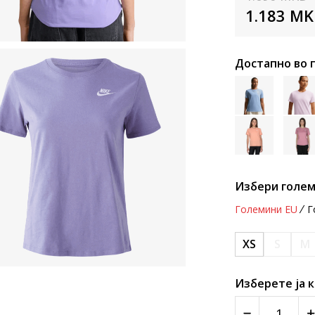
1.183
MK
Достапно во 
Избери голем
Големини EU
Г
XS
S
M
Изберете ја 