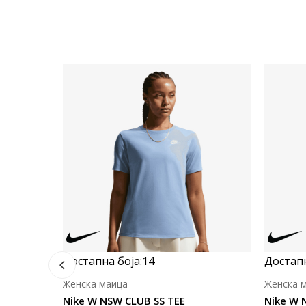
Достапна боја:
14
Достапн
Женска маица
Женска 
Nike W NSW CLUB SS TEE
Nike W 