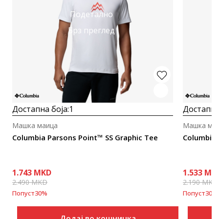
Подетално
Брз преглед
Достапна боја:
1
Достапна
Машка маица
Машка ма
Columbia Parsons Point™ SS Graphic Tee
Columbia 
1.743
MKD
1.533
MK
2.490
MKD
2.190
MKD
Попуст
30
%
Попуст
30
%
Додај во кошничка