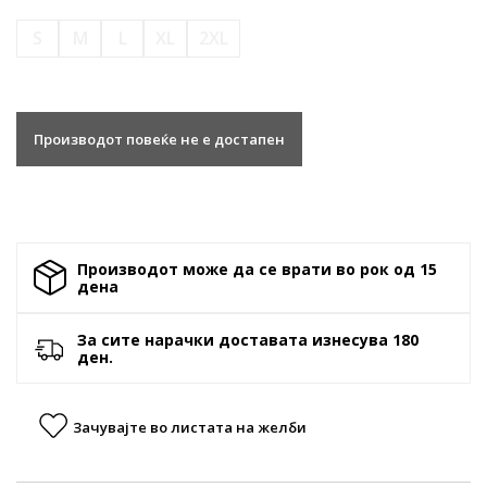
S
M
L
XL
2XL
Производот повеќе не е достапен
Производот може да се врати во рок од 15
денa
За сите нарачки доставата изнесува 180
ден.
Зачувајте во листата на желби