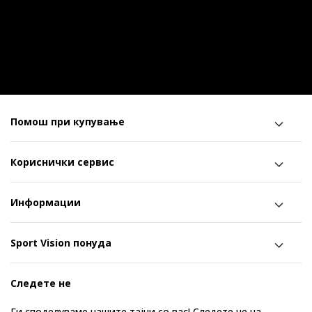
Помош при купување
Кориснички сервис
Информации
Sport Vision понуда
Следете не
Ги споделуваме нашите тајни со вас! Следете не на