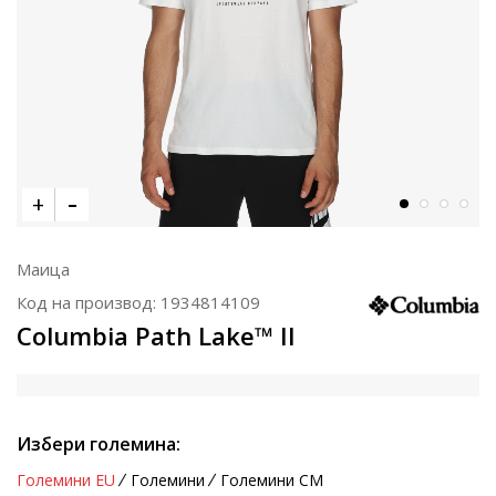
Маица
Код на производ:
1934814109
Columbia Path Lake™ II
Избери големина:
Големини EU
Големини
Големини CM