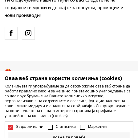
социјалните мрежи и дознајте за попусти, промоции и
нови производи!
Македонија
Промена
Оваа веб страна користи колачиња (cookies)
Колачињата ги употребуваме за да овозможиме оваа веб страна да
работи правилно како и за нејзино понатамошно унапредување се
со цел подобрување на Вашето корисничко искуство,
персонализација на содржините и огласите, функционалност на
социјалните медиуми и анализа на сообраќајот. Со продолжување
на користењето на нашата интернет страница ја прифаќате
употребата на колачиња (cookies).
Не е дозволено превземање или користење на содржината од
интернет страните на Sport Vision, делумно или целосно a се
Задолжителни
Статистика
Маркетинг
однесува на логоа, трговски марки, комерцијални содржини, ниту
истите да се отстапуваат на трети лица, јавно да се објавуваат или да
Дознајте повеќе