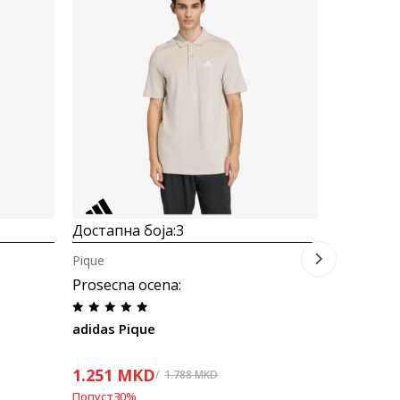
Достапна
Машка ма
Prosecna
adidas C
1.041
M
Попуст
30
%
Достапна боја:
3
Pique
Prosecna ocena
:
adidas Pique
1.251
MKD
1.788
MKD
Попуст
30
%