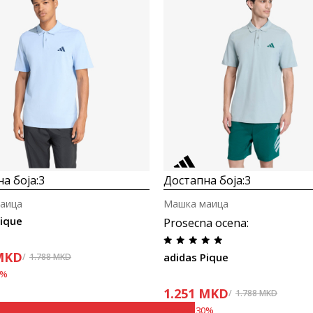
а боја:
3
Достапна боја:
3
аица
Машка маица
Pique
Prosecna ocena
:
MKD
adidas Pique
1.788
MKD
%
1.251
MKD
1.788
MKD
Попуст
30
%