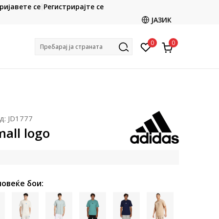
ријавете се
Регистрирајте се
ата
Ценовник
ЈАЗИК
0
0
Пребарај ја страната
д:
JD1777
mall logo
повеќе бои: