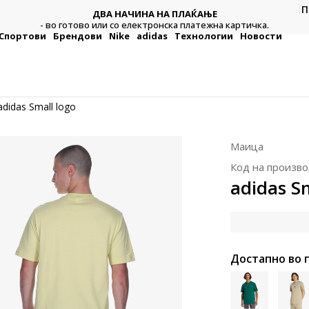
CLICK & COLLECT
П
Платете со картичка online и подигнете во продавниц
 картичка.
по ваш избор
Спортови
Брендови
Nike
adidas
Технологии
Новости
adidas Small logo
Маица
Код на произво
adidas S
Достапно во 