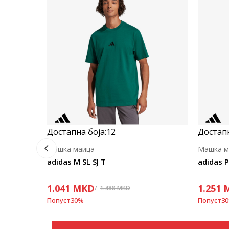
Достапна боја:
12
Достапн
Машка маица
Машка м
adidas M SL SJ T
adidas 
1.041
MKD
1.251
1.488
MKD
Попуст
30
%
Попуст
30