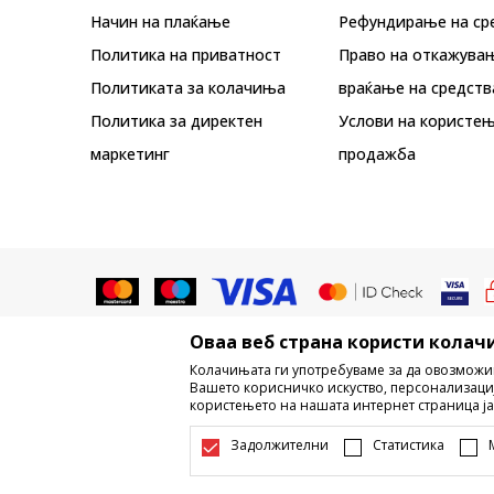
Начин на плаќање
Рефундирање на ср
Политика на приватност
Право на откажува
Политиката за колачиња
враќање на средств
Политика за директен
Услови на користењ
маркетинг
продажба
Оваа веб страна користи колачи
Не е дозволено превземање или ко
Колачињата ги употребуваме за да овозможи
трговски марки, комерцијални содржи
Вашето корисничко искуство, персонализаци
користењето на нашата интернет страница ја
Настојуваме да бидеме што поп
информации се комплетни и без гр
Задолжителни
Статистика
достапни во секој м