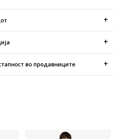
дот
ија
стапност во продавниците
ONLY IN