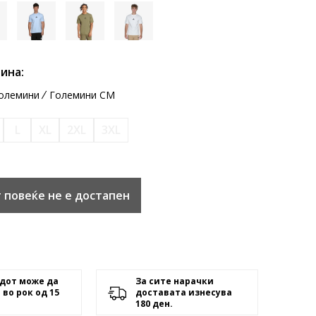
ина:
олемини
Големини CM
L
XL
2XL
3XL
 повеќе не е достапен
дот може да
За сите нарачки
 во рок од 15
доставата изнесува
180 ден.