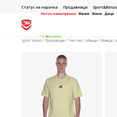
 РАБОТНИ ДЕНА
ДВА НАЧИНА НА ПЛАЌАЊЕ
Статус на нарачка
Продавници
Sport&Bonus
со електронска платежна
- во готово или со електронска платежна
Летно намалување
Мажи
Жени
Деца
Sport Vision
Производи
Текстил
Маици
Маица