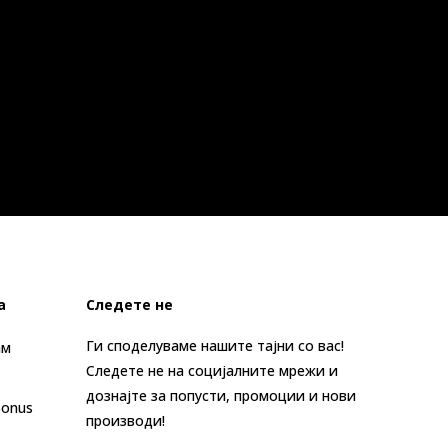
а
Следете не
Ги споделуваме нашите тајни со вас!
ам
Следете не на социјалните мрежи и
дознајте за попусти, промоции и нови
Bonus
производи!