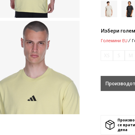
Избери голем
Големини EU
Г
XS
S
M
Производот
Произво
се врати
денa