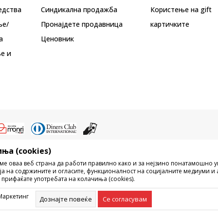
едства
Синдикална продажба
Користење на gift
ње/
Пронајдете продавница
картичките
а
Ценовник
е и
ња (cookies)
ристење на содржината од интернет страните на Sport Vision, делумно ил
ме оваа веб страна да работи правилно како и за нејзино понатамошно 
ни, ниту истите да се отстапуваат на трети лица, јавно да се објавуваат ил
ја на содржините и огласите, функционалност на социјалните медиуми и 
без писмена согласност од БДС.МК ДООЕЛ.
 прифаќате употребата на колачиња (cookies).
рецизни во описот на производот, фотографијата и самата цена, но не м
ешка. Сите прикажани производи на сајтот се дел од нашата понуда, но н
Маркетинг
омент. Достапноста на производите може да ја проверите и на телефонски
Дознајте повеќе
Се согласувам
©2026
www.sportvision.mk
, Изработка
NB SOFT
. Сите права задржани.