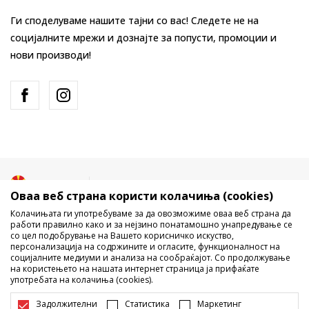
Ги споделуваме нашите тајни со вас! Следете не на
социјалните мрежи и дознајте за попусти, промоции и
нови производи!
Македонија
Промена
Оваа веб страна користи колачиња (cookies)
Колачињата ги употребуваме за да овозможиме оваа веб страна да
работи правилно како и за нејзино понатамошно унапредување се
со цел подобрување на Вашето корисничко искуство,
персонализација на содржините и огласите, функционалност на
социјалните медиуми и анализа на сообраќајот. Со продолжување
на користењето на нашата интернет страница ја прифаќате
употребата на колачиња (cookies).
Не е дозволено превземање или користење на содржината од
интернет страните на Sport Vision, делумно или целосно a се
Задолжителни
Статистика
Маркетинг
однесува на логоа, трговски марки, комерцијални содржини, ниту