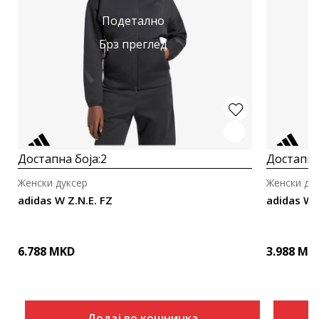
Подетално
Брз преглед
Достапна боја:
2
Достапна
Женски дуксер
Женски ду
adidas W Z.N.E. FZ
adidas W 
6.788
MKD
3.988
MK
Додај во кошничка