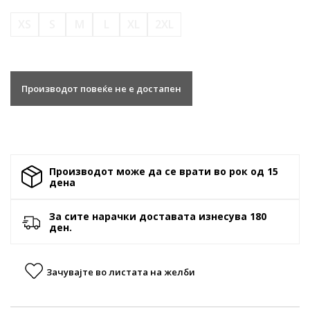
XS
S
M
L
XL
2XL
Производот повеќе не е достапен
Производот може да се врати во рок од 15
денa
За сите нарачки доставата изнесува 180
ден.
Зачувајте во листата на желби