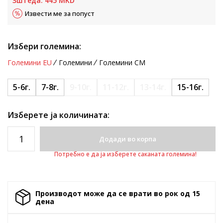
Зштеда:
445
MKD
Извести ме за попуст
Избери големина:
Големини EU
Големини
Големини CM
5-6г.
7-8г.
9-10г.
11-12г.
13-14г.
15-16г.
Изберете ја количината:
Додади во корпа
Потребно е да ја изберете саканата големина!
Производот може да се врати во рок од 15
денa