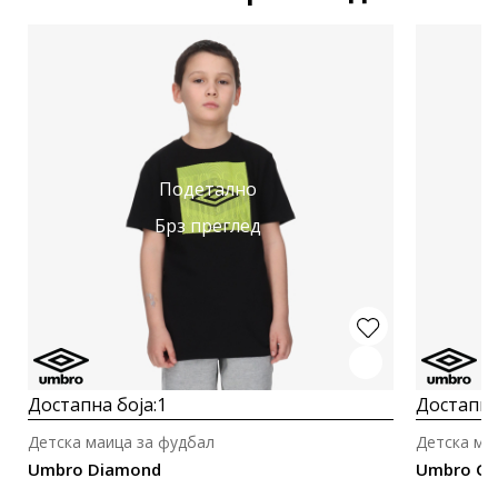
Подетално
Брз преглед
Достапна боја:
1
Достапна
Детска маица за фудбал
Детска ма
Umbro Diamond
Umbro Gr