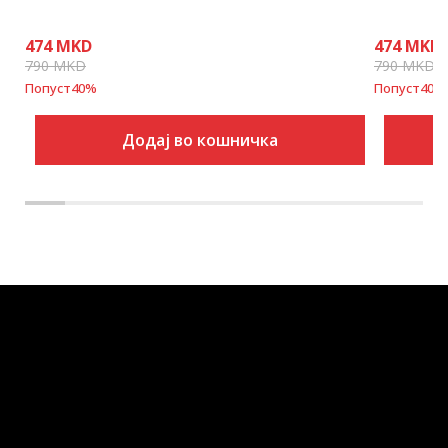
474
MKD
474
MKD
790
MKD
790
MKD
Попуст
40
%
Попуст
40
%
Додај во кошничка