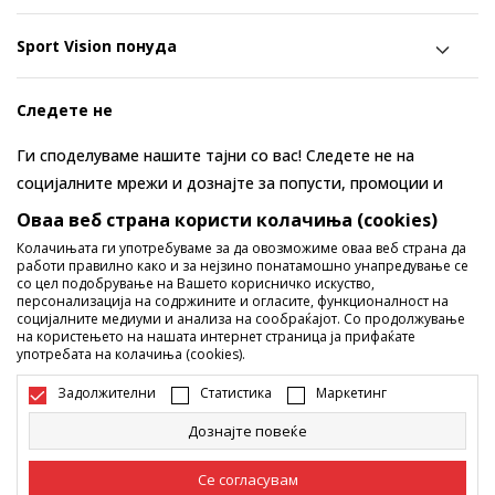
Sport Vision понуда
Следете не
Ги споделуваме нашите тајни со вас! Следете не на
социјалните мрежи и дознајте за попусти, промоции и
нови производи!
Оваа веб страна користи колачиња (cookies)
Колачињата ги употребуваме за да овозможиме оваа веб страна да
работи правилно како и за нејзино понатамошно унапредување се
со цел подобрување на Вашето корисничко искуство,
персонализација на содржините и огласите, функционалност на
социјалните медиуми и анализа на сообраќајот. Со продолжување
на користењето на нашата интернет страница ја прифаќате
употребата на колачиња (cookies).
Задолжителни
Статистика
Маркетинг
Македонија
Промена
Дознајте повеќе
Се согласувам