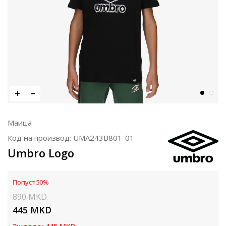
Маица
Код на производ:
UMA243B801-01
Umbro Logo
Попуст
50
%
890
MKD
445
MKD