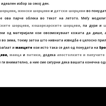
 идеален избор за секој ден.
шорц
е
ви
,
женски шорц
е
ви
и
детски шорц
е
ви
во понуда
те ова парче облека во текот на летото. Меѓу модели
ски
те
шорц
е
ви
,
кошаркарски
те
шорц
е
ви
, па дури и
ш
ени од материјали кои овозможуваат кожата да дише, а
 во зима, токму затоа што нивната изведба е целосно при
оаѓаат и
маици
те
кои исто така се дел од понудата на
Spo
еви
,
маица
и
патики
, додека
апостолки
те
и
папучи
те
 ги внимателно, а ние сме сигурни дека вашата конечна од