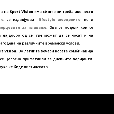
та на
Sport Vision
има сè што ви треба ако често
те, се издвојуваат
lifestyle шорц
е
ви
те
, но и
орц
е
ви
те
за пли
в
ање
. Ова се модели кои се
 најдобро од сè, тие можат да се носат и на
лагодена на различните временски услови.
rt Vision
. Во летните вечери носете комбинација
се целосно прифатливи за дневните варијанти.
лука ќе биде вистинската.