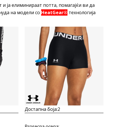
 и ја елиминираат потта, помагајќи ви да
нуда на модели со
HeatGear®
технологија
Uporedi
Достапна боја:
2
Prosecna ocena
: