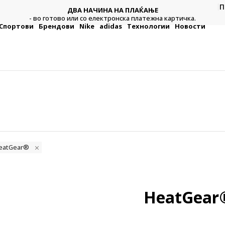
П
ДВА НАЧИНА НА ПЛАЌАЊЕ
тежна
Плат
- во готово или со електронска платежна картичка.
Спортови
Брендови
Nike
adidas
Технологии
Новости
HeatGear®
HeatGear