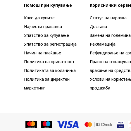
Помош при купување
Кориснички серви
Како да купите
Статус на нарачка
Најчести прашања
Достава
Упатство за купување
Замена на големина
Упатство за регистрација
Рекламациja
Начин на плаќање
Рефундирање на ср
Политика на приватност
Право на откажува
Политиката за колачиња
враќање на средств
Политика за директен
Услови на користењ
маркетинг
продажба