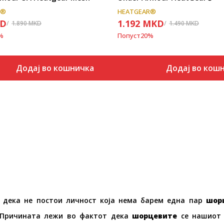
R®
HEATGEAR®
D
1.192
MKD
1.890
MKD
1.490
MKD
%
Попуст
20
%
Додај во кошничка
Додај во кош
 дека не постои личност која нема барем една пар
шор
 Причината лежи во фактот дека
шорц
е
вите
се нашиот 