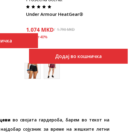
Under Armour HeatGear®
1.074
MKD
1.790
MKD
Попуст
40
%
ничка
Додај во кошничка
ц
еви
во својата гардероба, барем во текот на
најдобар сојузник за време на жешките летни