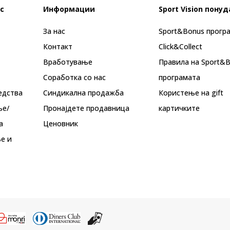
с
Информации
Sport Vision понуд
За нас
Sport&Bonus прогр
Контакт
Click&Collect
Вработување
Правила на Sport&
Соработка со нас
програмата
едства
Синдикална продажба
Користење на gift
ње/
Пронајдете продавница
картичките
а
Ценовник
е и