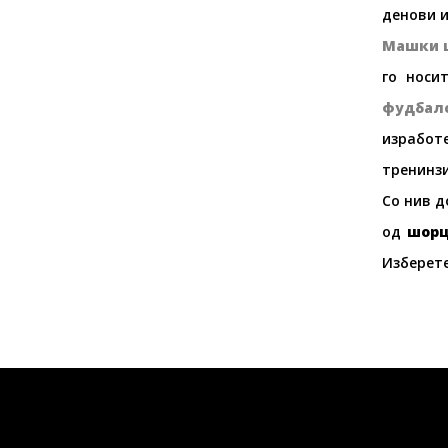
денови и
Машки 
го носи
фудбал
изработ
тренинзи
Со нив д
од
шорц
Изберете