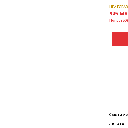
HEATGEA
945
MK
Попуст
50
Сметаме
летото.