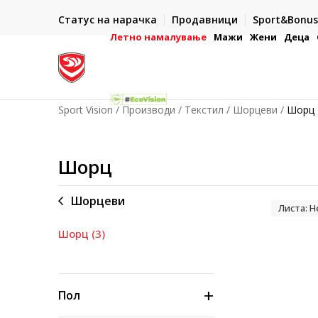
ИСПОРАКА ВО РОК ОД 5 РАБОТНИ ДЕНА
Статус на нарачка
Продавници
Sport&Bonus
-222
- на сите нарачки во готово или со електронска пла
картичка
Летно намалување
Мажи
Жени
Деца
Sport Vision
Производи
Текстил
Шорцеви
Шорц
Шорц
Шорцеви
Листа: 
Шорц
(3)
Пол