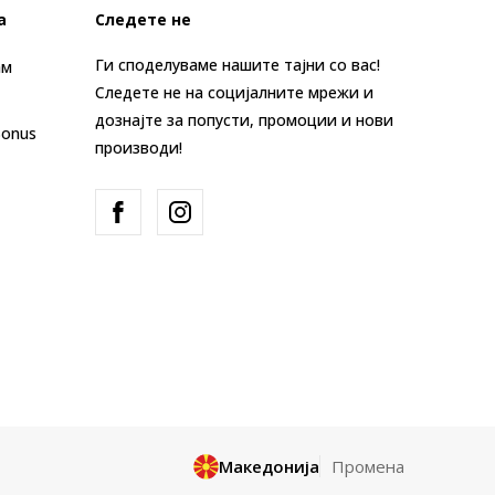
а
Следете не
Ги споделуваме нашите тајни со вас!
ам
Следете не на социјалните мрежи и
дознајте за попусти, промоции и нови
Bonus
производи!
Македонија
Промена