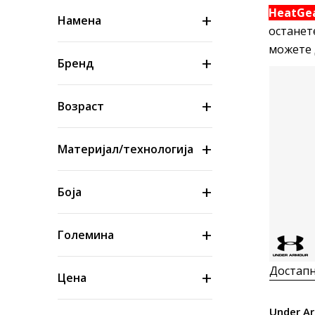
HeatGe
Намена
останет
можете 
Бренд
Возраст
Материјал/технологија
Боја
Големина
Достапн
Цена
Under A