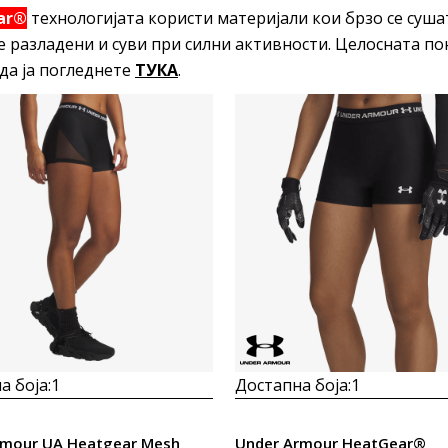
ar®
технологијата користи материјали кои брзо се сушат
е разладени и суви при силни активности. Целосната по
да ја погледнете
ТУКА
.
Uporedi
Uporedi
а боја:
1
Достапна боја:
1
rmour UA Heatgear Mesh
Under Armour HeatGear®