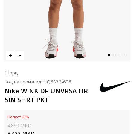
Шорц
Код на производ:
HQ6832-696
Nike W NK DF UNVRSA HR
5IN SHRT PKT
Попуст
30
%
4.890
MKD
3.423
MKD