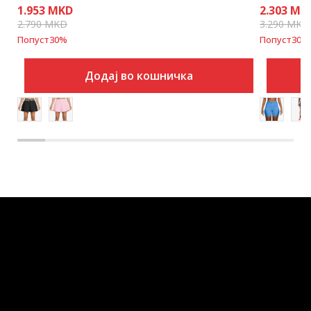
1.953
MKD
2.303
MK
2.790
MKD
3.290
MKD
Попуст
30
%
Попуст
30
%
Додај во кошничка