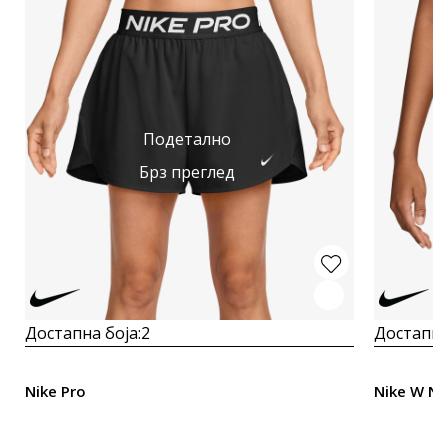
Подетално
Брз преглед
Достапна боја:
2
Достапна
Nike Pro
Nike W NP