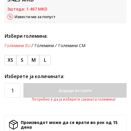
Зштеда:
1.467
MKD
Извести ме за попуст
Избери големина:
Големини EU
Големини
Големини CM
XS
S
M
L
Изберете ја количината:
Додади во корпа
Потребно е да ја изберете саканата големина!
Производот може да се врати во рок од 15
денa