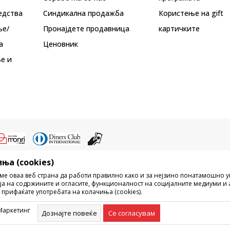
едства
Синдикална продажба
Користење на gift
ње/
Пронајдете продавница
картичките
а
Ценовник
е и
ња (cookies)
ристење на содржината од интернет страните на Sport Vision, делумно ил
ме оваа веб страна да работи правилно како и за нејзино понатамошно 
ни, ниту истите да се отстапуваат на трети лица, јавно да се објавуваат ил
ја на содржините и огласите, функционалност на социјалните медиуми и 
без писмена согласност од БДС.МК ДООЕЛ.
 прифаќате употребата на колачиња (cookies).
рецизни во описот на производот, фотографијата и самата цена, но не м
ешка. Сите прикажани производи на сајтот се дел од нашата понуда, но н
Маркетинг
омент. Достапноста на производите може да ја проверите и на телефонски
Дознајте повеќе
Се согласувам
©2026
www.sportvision.mk
, Изработка
NB SOFT
. Сите права задржани.