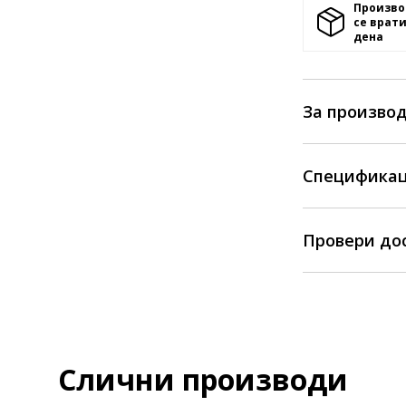
Произво
се врати
денa
За произво
Спецификац
Провери до
Слични производи