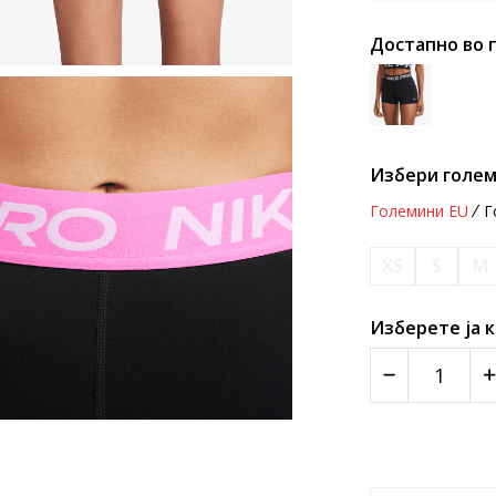
Достапно во 
Избери голем
Големини EU
Г
XS
S
M
Изберете ја 