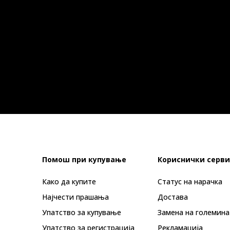
Помош при купување
Кориснички серви
Како да купите
Статус на нарачка
Најчести прашања
Достава
Упатство за купување
Замена на големина
Упатство за регистрација
Рекламациja