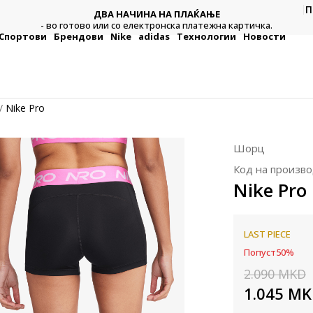
П
ДВА НАЧИНА НА ПЛАЌАЊЕ
тежна
Плат
- во готово или со електронска платежна картичка.
Спортови
Брендови
Nike
adidas
Технологии
Новости
Nike Pro
Шорц
Код на произво
Nike Pro
LAST PIECE
Попуст
50
%
2.090
MKD
1.045
MK