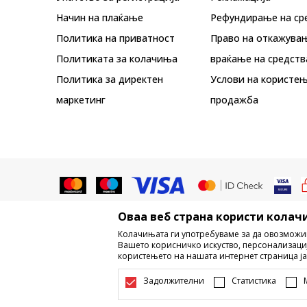
Начин на плаќање
Рефундирање на ср
Политика на приватност
Право на откажува
Политиката за колачиња
враќање на средств
Политика за директен
Услови на користењ
маркетинг
продажба
Оваа веб страна користи колачи
Не е дозволено превземање или ко
Колачињата ги употребуваме за да овозможи
трговски марки, комерцијални содржи
Вашето корисничко искуство, персонализаци
користењето на нашата интернет страница ја
Настојуваме да бидеме што поп
информации се комплетни и без гр
Задолжителни
Статистика
достапни во секој м