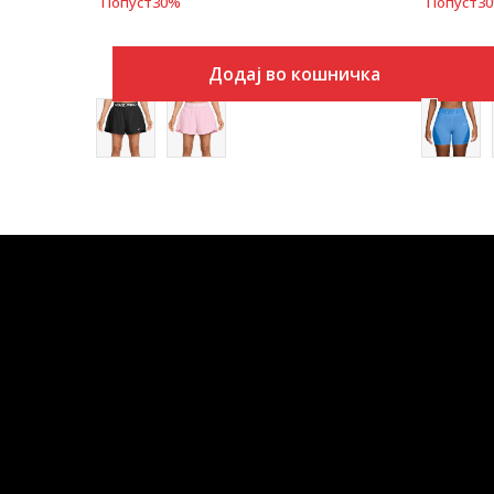
Попуст
30
%
Попуст
30
Додај во кошничка