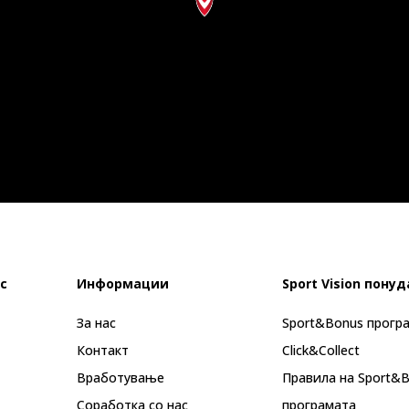
с
Информации
Sport Vision понуд
За нас
Sport&Bonus прогр
Контакт
Click&Collect
Вработување
Правила на Sport&
Соработка со нас
програмата