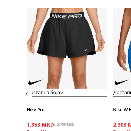
Достапна боја:
2
Достапн
Nike Pro
1.953
MKD
2.303
2.790
MKD