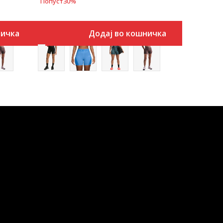
Попуст
30
%
ничка
Додај во кошничка