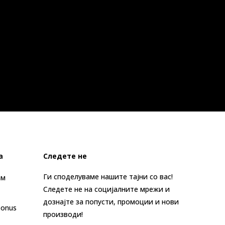
а
Следете не
Ги споделуваме нашите тајни со вас!
ам
Следете не на социјалните мрежи и
дознајте за попусти, промоции и нови
Bonus
производи!