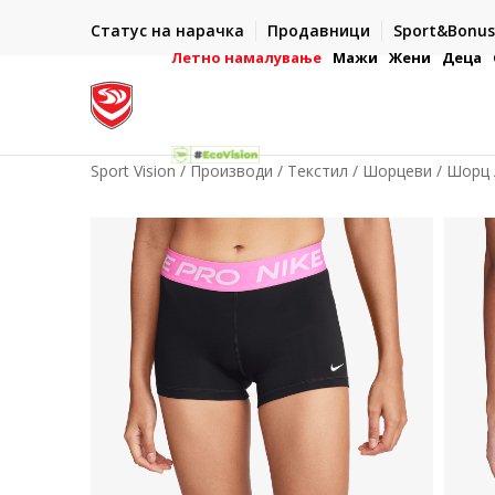
ИСПОРАКА ВО РОК ОД 5 РАБОТНИ ДЕНА
Статус на нарачка
Продавници
Sport&Bonus
-222
- на сите нарачки во готово или со електронска пла
картичка
Летно намалување
Мажи
Жени
Деца
Sport Vision
Производи
Текстил
Шорцеви
Шорц