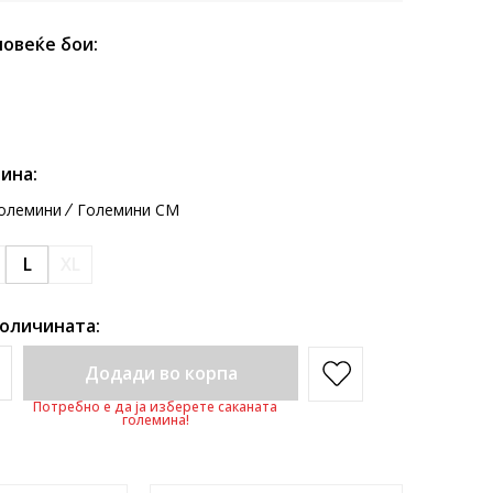
повеќе бои:
ина:
олемини
Големини CM
L
XL
количината:
Додади во корпа
Потребно е да ја изберете саканата
големина!