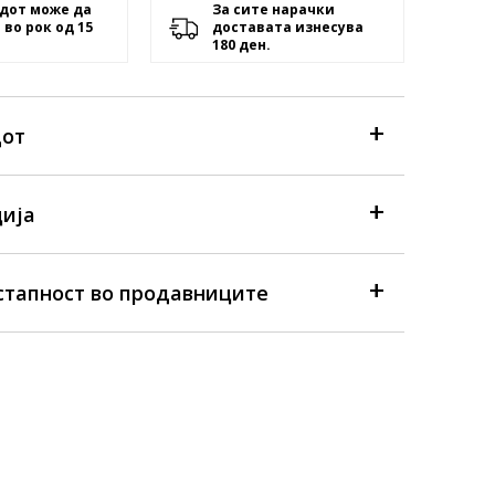
дот може да
За сите нарачки
 во рок од 15
доставата изнесува
180 ден.
дот
ија
стапност во продавниците