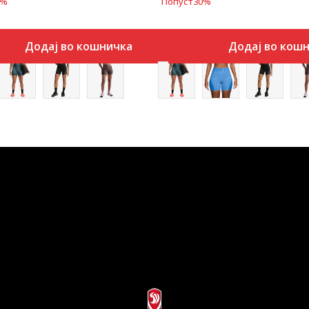
%
Попуст
30
%
Додај во кошничка
Додај во кош