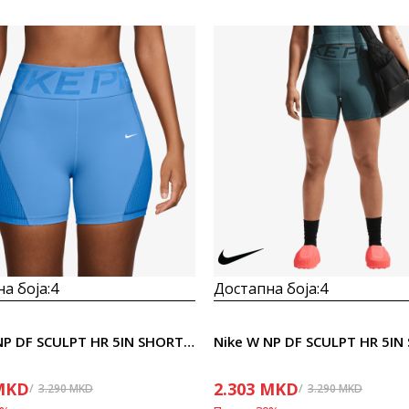
а боја:
4
Достапна боја:
4
Nike W NP DF SCULPT HR 5IN SHORT G
MKD
2.303
MKD
3.290
MKD
3.290
MKD