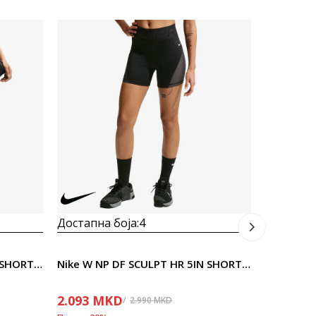
Достапна
3.423
M
Попуст
30
%
Достапна боја:
4
Nike W NP DF SCULPT HR 5IN SHORT G
Nike W NP DF SCULPT HR 5IN SHORT GG
2.093
MKD
2.990
MKD