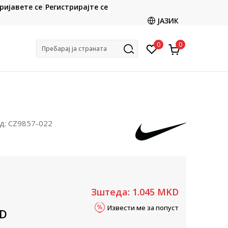
CLICK & COLLECT
ријавете се
Регистрирајте се
ете со картичка online и подигнете во продавницата
ЈАЗИК
по ваш избор
0
0
Пребарај ја страната
д:
CZ9857-022
Зштеда:
1.045
MKD
Извести ме за попуст
D