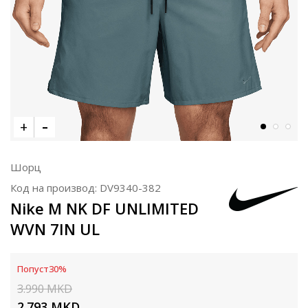
Шорц
Код на производ:
DV9340-382
Nike M NK DF UNLIMITED
WVN 7IN UL
Попуст
30
%
3.990
MKD
2.793
MKD