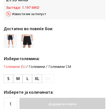
Зштеда:
1.197
MKD
Извести ме за попуст
Достапно во повеќе бои:
Избери големина:
Големини EU
Големини
Големини CM
S
M
L
XL
2XL
Изберете ја количината:
Додади во корпа