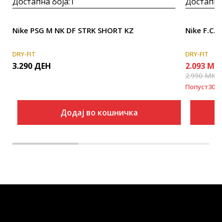
Достапна боја:
1
Достапна
Nike PSG M NK DF STRK SHORT KZ
Nike F.C. 
DRY-FIT
DRY-FIT
3.290
ДЕН
2.093
MK
2.990
MKD
Попуст
30
%
Додај во кошничка