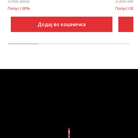
3.390
MKD
3.390
MKD
Попуст
30
%
Попуст
30
%
Додај во кошничка