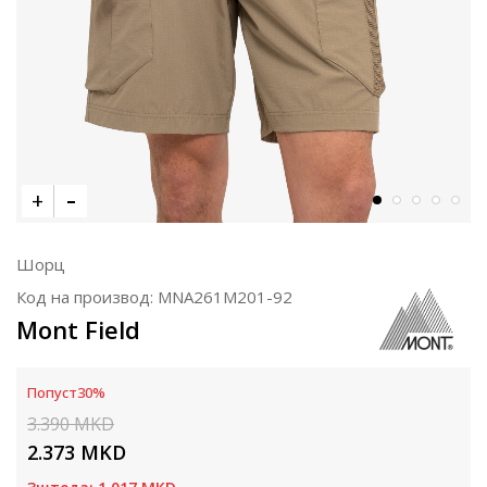
Шорц
Код на производ:
MNA261M201-92
Mont Field
Попуст
30
%
3.390
MKD
2.373
MKD