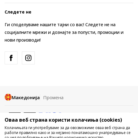
Следете не
Ги споделуваме нашите тајни со вас! Следете не на
социјалните мрежи и дознајте за попусти, промоции и
нови производи!
Македонија
Промена
Оваа веб страна користи колачиња (cookies)
Колачињата ги употребуваме за да овозможиме оваа веб страна да
работи правилно како и за нејзино понатамошно унапредување се
со цел подобрување на Вашето корисничко искуство,