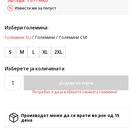
Зштеда:
1.017
MKD
Извести ме за попуст
Избери големина:
Големини EU
Големини
Големини CM
S
M
L
XL
2XL
Изберете ја количината:
Додади во корпа
Потребно е да ја изберете саканата големина!
Производот може да се врати во рок од 15
денa