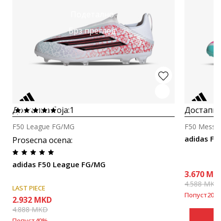
Подетално
Брз преглед
Достапна боја:
1
Достапна
F50 League FG/MG
F50 Messi 
adidas F5
Prosecna ocena
:
adidas F50 League FG/MG
3.670
MK
4.588
MKD
LAST PIECE
Попуст
20
%
2.932
MKD
4.888
MKD
Попуст
40
%