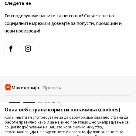
Следете не
Ги споделуваме нашите тајни со вас! Следете не на
социјалните мрежи и дознајте за попусти, промоции и
нови производи!
Македонија
Промена
Оваа веб страна користи колачиња (cookies)
Колачињата ги употребуваме за да овозможиме оваа веб страна да
работи правилно како и за нејзино понатамошно унапредување се
со цел подобрување на Вашето корисничко искуство,
Не е дозволено превземање или користење на содржината од
персонализација на содржините и огласите, функционалност на