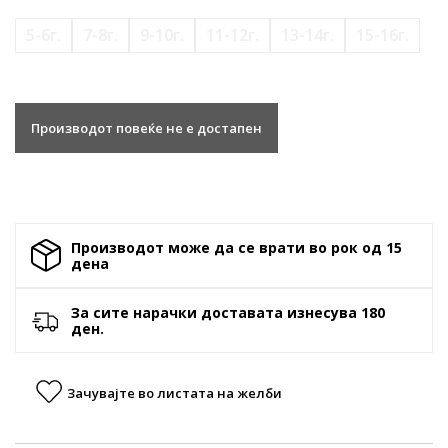
5-6г.
7-8г.
9-10г.
11-12г.
13-14г.
15-16г.
Производот повеќе не е достапен
Производот може да се врати во рок од 15
денa
За сите нарачки доставата изнесува 180
ден.
Зачувајте во листата на желби