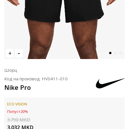
Шорц
Код на производ:
HV0411-010
Nike Pro
ECO VISION
Попуст
20
%
3.790
MKD
3.032
MKD