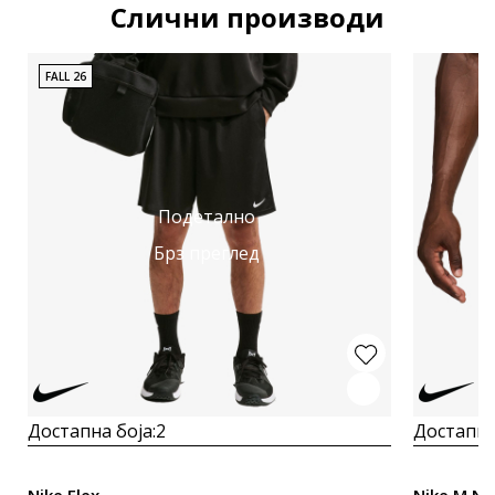
Слични производи
FALL 26
Подетално
Брз преглед
Достапна боја:
2
Достапна