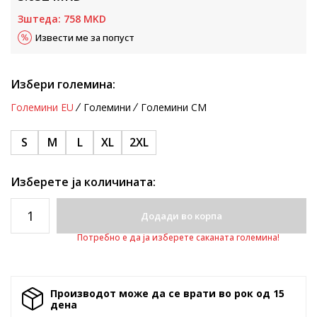
Зштеда:
758
MKD
Извести ме за попуст
Избери големина:
Големини EU
Големини
Големини CM
S
M
L
XL
2XL
Изберете ја количината:
Додади во корпа
Потребно е да ја изберете саканата големина!
Производот може да се врати во рок од 15
денa