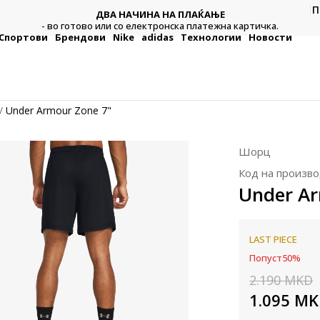
П
ДВА НАЧИНА НА ПЛАЌАЊЕ
тежна
Плат
- во готово или со електронска платежна картичка.
Спортови
Брендови
Nike
adidas
Технологии
Новости
Under Armour Zone 7"
Шорц
Код на произво
Under Ar
LAST PIECE
Попуст
50
%
2.190
MKD
1.095
MK