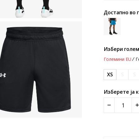
Достапно во 
Избери голем
Големини EU
Г
XS
S
S
Изберете ја 