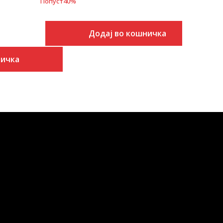
Попуст
40
%
Додај во кошничка
ничка