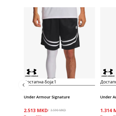
Достапна боја:
1
Достапн
Under Armour Signature
Under A
2.513
MKD
1.314
3.590
MKD