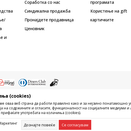
Соработка со нас
програмата
едства
Синдикална продажба
Користење на gift
ње/
Пронајдете продавница
картичките
а
Ценовник
е и
ња (cookies)
ристење на содржината од интернет страните на Sport Vision, делумно ил
ме оваа веб страна да работи правилно како и за нејзино понатамошно 
ни, ниту истите да се отстапуваат на трети лица, јавно да се објавуваат ил
ја на содржините и огласите, функционалност на социјалните медиуми и 
без писмена согласност од БДС.МК ДООЕЛ.
 прифаќате употребата на колачиња (cookies).
рецизни во описот на производот, фотографијата и самата цена, но не м
ешка. Сите прикажани производи на сајтот се дел од нашата понуда, но н
Маркетинг
омент. Достапноста на производите може да ја проверите и на телефонски
Дознајте повеќе
Се согласувам