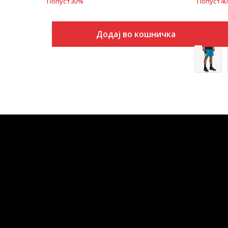
Попуст
30
%
Попуст
40
Додај во кошничка