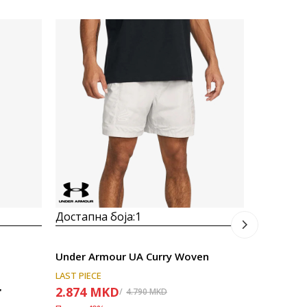
Достапна
Under Ar
LAST PIECE
1.745
M
Попуст
50
%
Достапна боја:
1
Under Armour UA Curry Woven
LAST PIECE
2.874
MKD
'
4.790
MKD