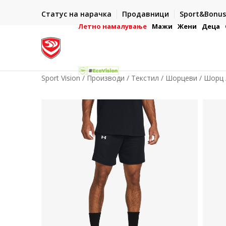
ИСПОРАКА ВО РОК ОД 5 РАБОТНИ ДЕНА
Статус на нарачка
Продавници
Sport&Bonus
-222
- на сите нарачки во готово или со електронска пла
картичка
Летно намалување
Мажи
Жени
Деца
Sport Vision
Производи
Текстил
Шорцеви
Шорц