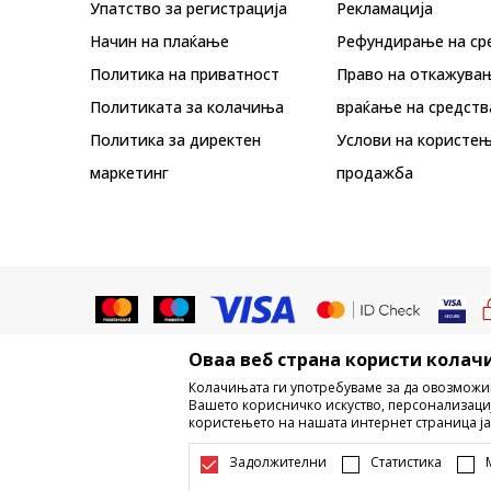
Упатство за регистрација
Рекламациja
Начин на плаќање
Рефундирање на ср
Политика на приватност
Право на откажува
Политиката за колачиња
враќање на средств
Политика за директен
Услови на користењ
маркетинг
продажба
Оваа веб страна користи колачи
Не е дозволено превземање или ко
Колачињата ги употребуваме за да овозможи
трговски марки, комерцијални содржи
Вашето корисничко искуство, персонализаци
користењето на нашата интернет страница ја
Настојуваме да бидеме што поп
информации се комплетни и без гр
Задолжителни
Статистика
достапни во секој м