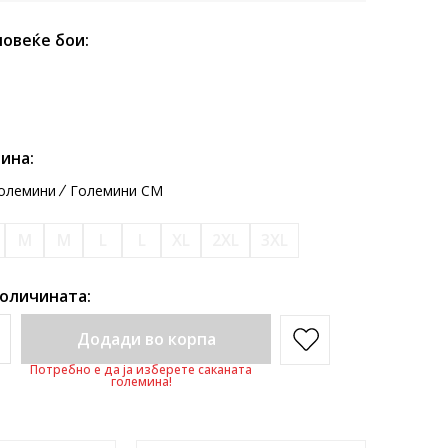
повеќе бои:
ина:
олемини
Големини CM
M
M
L
L
XL
2XL
3XL
количината:
Додади во корпа
Потребно е да ја изберете саканата
големина!