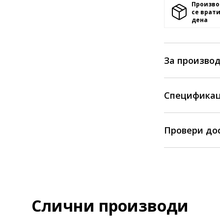
Произво
се врати
денa
За произво
Спецификац
Провери до
Слични производи