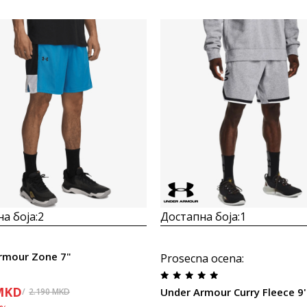
а боја:
2
Достапна боја:
1
rmour Zone 7"
Prosecna ocena
:
MKD
Under Armour Curry Fleece 9'
2.190
MKD