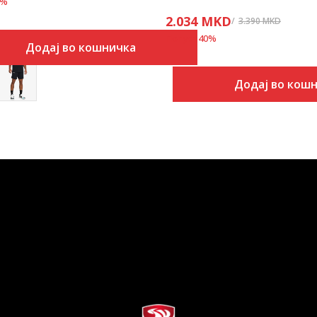
%
2.034
MKD
3.390
MKD
Попуст
40
%
Додај во кошничка
Додај во кош