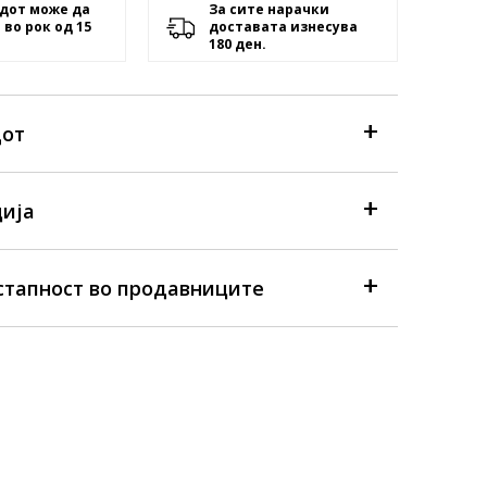
дот може да
За сите нарачки
 во рок од 15
доставата изнесува
180 ден.
дот
ија
стапност во продавниците