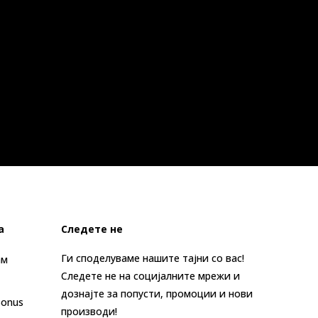
а
Следете не
Ги споделуваме нашите тајни со вас!
ам
Следете не на социјалните мрежи и
дознајте за попусти, промоции и нови
Bonus
производи!