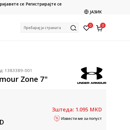
CLICK & COLLECT
ријавете се
Регистрирајте се
ете со картичка online и подигнете во продавницата
ЈАЗИК
по ваш избор
0
0
Пребарај ја страната
д:
1383389-001
mour Zone 7"
Зштеда:
1.095
MKD
Извести ме за попуст
D