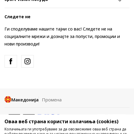
Следете не
Ги споделуваме нашите тајни со вас! Следете не на
социјалните мрежи и дознајте за попусти, промоции и
нови производи!
Македонија
Промена
Оваа веб страна користи колачиња (cookies)
Колачињата ги употребуваме за да овозможиме оваа веб страна да
работи правилно како и за нејзино понатамошно унапредување се