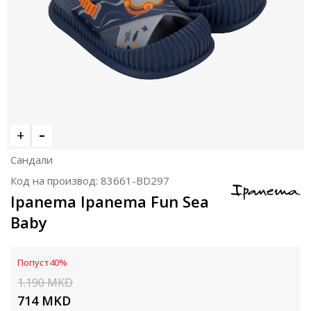
Сандали
Код на производ:
83661-BD297
Ipanema Ipanema Fun Sea
Baby
Попуст
40
%
1.190
MKD
714
MKD