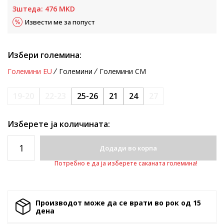
Зштеда:
476
MKD
Извести ме за попуст
Избери големина:
Големини EU
Големини
Големини CM
19-20
22-23
25-26
21
24
27
Изберете ја количината:
Додади во корпа
Потребно е да ја изберете саканата големина!
Производот може да се врати во рок од 15
денa