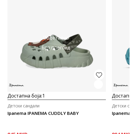
Подетално
Брз преглед
Достапна боја:
1
Достапна
Детски сандали
Детски са
Ipanema IPANEMA CUDDLY BABY
Ipanema 