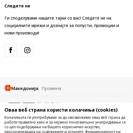
Следете не
Ги споделуваме нашите тајни со вас! Следете не на
социјалните мрежи и дознајте за попусти, промоции и
нови производи!
Македонија
Промена
Оваа веб страна користи колачиња (cookies)
Колачињата ги употребуваме за да овозможиме оваа веб страна да
работи правилно како и за нејзино понатамошно унапредување се
со цел подобрување на Вашето корисничко искуство,
Не е дозволено превземање или користење на содржината од
персонализација на содржините и огласите, функционалност на