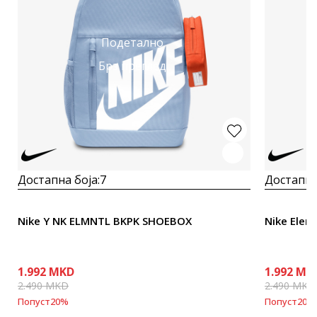
Подетално
Брз преглед
Достапна боја:
7
Достапна
Nike Y NK ELMNTL BKPK SHOEBOX
Nike Elem
1.992
MKD
1.992
MK
2.490
MKD
2.490
MKD
Попуст
20
%
Попуст
20
%