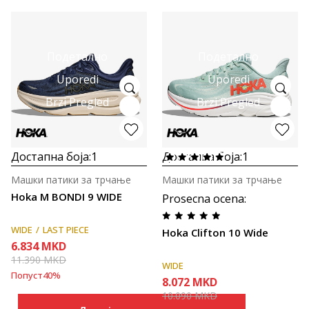
Подетално
Подетално
Uporedi
Uporedi
Brzi Pregled
Brzi Pregled
Достапна боја:
1
Достапна боја:
1
Машки патики за трчање
Машки патики за трчање
Hoka M BONDI 9 WIDE
Prosecna ocena
:
WIDE
LAST PIECE
Hoka Clifton 10 Wide
6.834
MKD
11.390
MKD
WIDE
Попуст
40
%
8.072
MKD
10.090
MKD