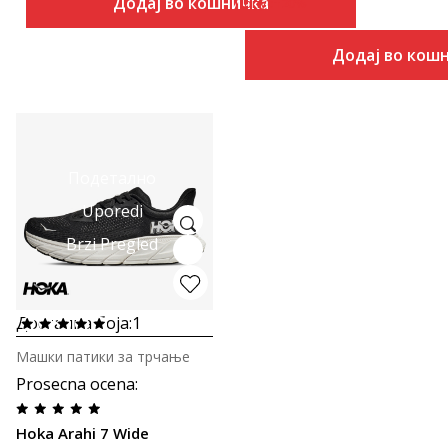
Додај во кошничка
Попуст
20
%
Додај во кош
Подетално
Uporedi
Brzi Pregled
Достапна боја:
1
Машки патики за трчање
Prosecna ocena
:
Hoka Arahi 7 Wide