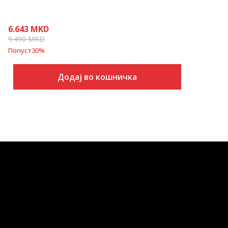
6.643
MKD
9.490
MKD
Попуст
30
%
Додај во кошничка