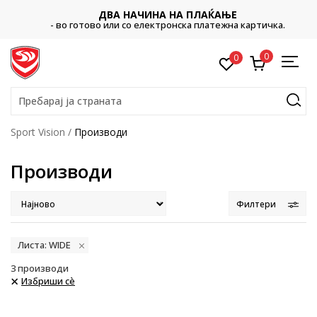
ДВА НАЧИНА НА ПЛАЌАЊЕ
- во готово или со електронска платежна картичка.
0
0
Пребарај ја страната
Sport Vision
Производи
Производи
Филтери
Листа: WIDE
3
производи
Избриши сè