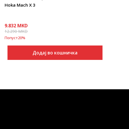
Hoka Mach X 3
9.832
MKD
12.290
MKD
Попуст
20
%
Додај во кошничка