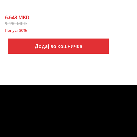
6.643
MKD
9.490
MKD
Попуст
30
%
Додај во кошничка