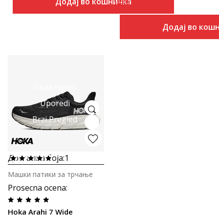
Додај во кошничка
Попуст
20
%
Додај во кош
Подетално
Uporedi
Brzi Pregled
Достапна боја:
1
Машки патики за трчање
Prosecna ocena
:
Hoka Arahi 7 Wide