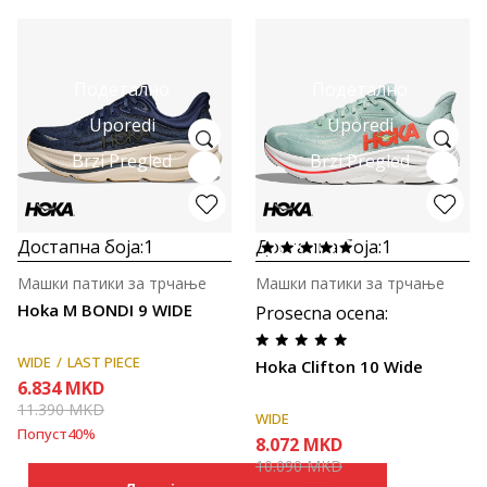
Подетално
Подетално
Uporedi
Uporedi
Brzi Pregled
Brzi Pregled
Достапна боја:
1
Достапна боја:
1
Машки патики за трчање
Машки патики за трчање
Hoka M BONDI 9 WIDE
Prosecna ocena
:
WIDE
LAST PIECE
Hoka Clifton 10 Wide
6.834
MKD
11.390
MKD
WIDE
Попуст
40
%
8.072
MKD
10.090
MKD