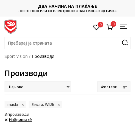
ДВА НАЧИНА НА ПЛАЌАЊЕ
- во готово или со електронска платежна картичка.
0
0
Пребарај ја страната
Sport Vision
Производи
Производи
Филтери
maski
Листа: WIDE
3
производи
Избриши сè