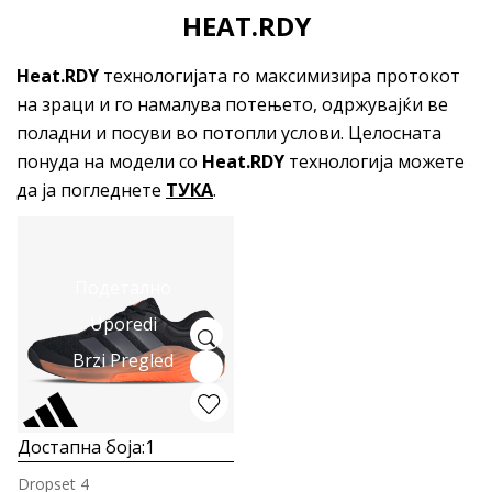
HEAT.RDY
Heat.RDY
технологијата го максимизира протокот
на зраци и го намалува потењето, одржувајќи ве
поладни и посуви во потопли услови. Целосната
понуда на модели со
Heat.RDY
технологија можете
да ја погледнете
ТУКА
.
Подетално
Uporedi
Brzi Pregled
Достапна боја:
1
Dropset 4