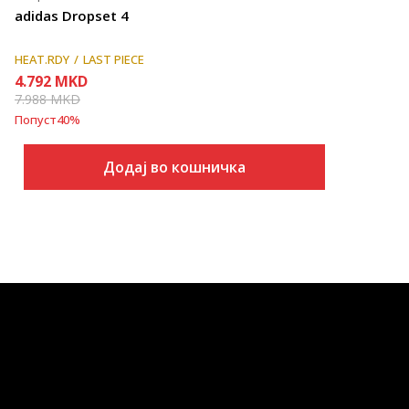
adidas Dropset 4
HEAT.RDY
LAST PIECE
4.792
MKD
7.988
MKD
Попуст
40
%
Додај во кошничка