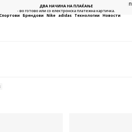
П
ДВА НАЧИНА НА ПЛАЌАЊЕ
тежна
Плат
- во готово или со електронска платежна картичка.
Спортови
Брендови
Nike
adidas
Технологии
Новости