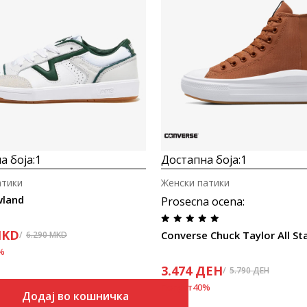
Uporedi
Uporedi
а боја:
1
Достапна боја:
1
атики
Женски патики
wland
Prosecna ocena
:
KD
Converse Chuck Taylor All St
6.290
MKD
%
3.474
ДЕН
5.790
ДЕН
Попуст
40
%
Додај во кошничка