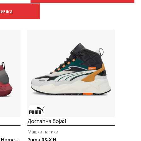
ничка
Uporedi
Достапна боја:
1
Машки патики
Under Armour Project Rock 5 Home Gym
Puma RS-X Hi