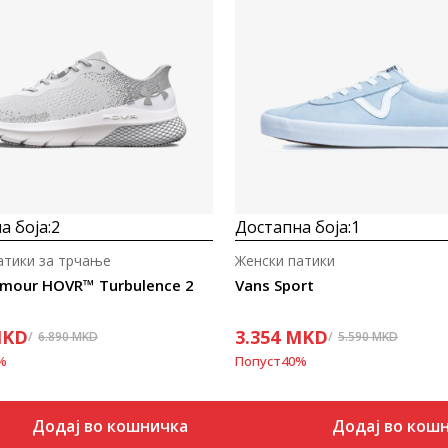
Uporedi
Uporedi
а боја:
2
Достапна боја:
1
атики за трчање
Женски патики
rmour HOVR™ Turbulence 2
Vans Sport
KD
3.354
MKD
6.890
MKD
5.590
MKD
%
Попуст
40
%
Додај во кошничка
Додај во кош