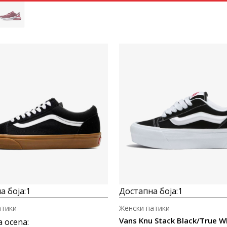
Uporedi
Uporedi
а боја:
1
Достапна боја:
1
атики
Женски патики
a ocena
: