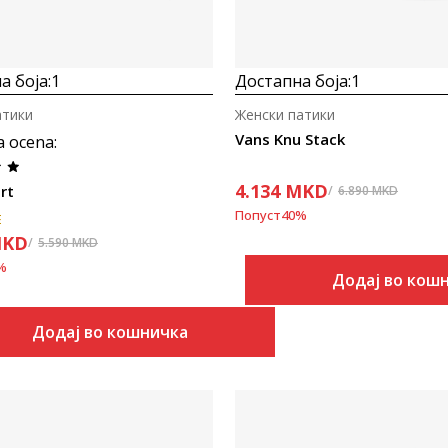
а боја:
1
Достапна боја:
1
атики
Женски патики
Vans Knu Stack
a ocena
:
4.134
MKD
rt
6.890
MKD
Попуст
40
%
E
KD
5.590
MKD
%
Додај во кош
Додај во кошничка