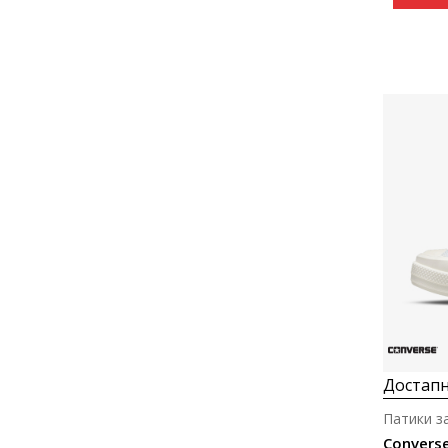
Достапн
Патики з