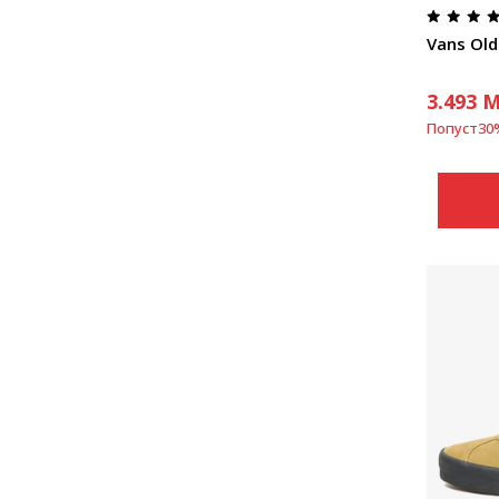
Vans Old
3.493
M
Попуст
30