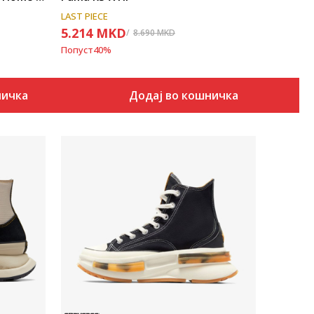
LAST PIECE
5.214
MKD
8.690
MKD
Попуст
40
%
ничка
Додај во кошничка
Uporedi