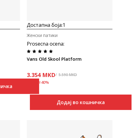
Достапна боја:
1
Женски патики
Prosecna ocena
:
Vans Old Skool Platform
3.354
MKD
5.590
MKD
Попуст
40
%
ничка
Додај во кошничка