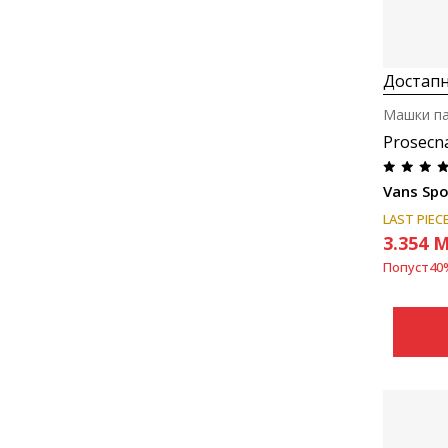
Достапн
Машки п
Prosecn
Vans Spo
LAST PIEC
3.354
M
Попуст
40