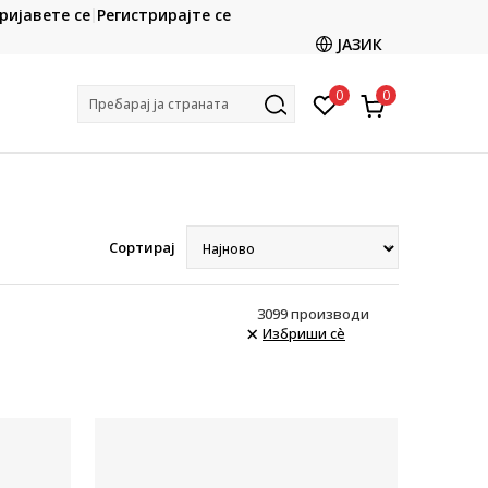
CLICK & COLLECT
ријавете се
Регистрирајте се
ете со картичка online и подигнете во продавницата
ЈАЗИК
по ваш избор
0
0
Пребарај ја страната
Сортирај
3099
производи
Избриши сè