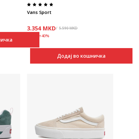
Vans Sport
3.354
MKD
5.590
MKD
Попуст
40
%
ничка
Додај во кошничка
Uporedi