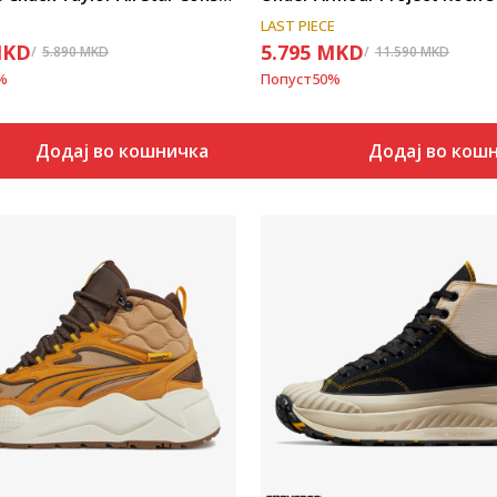
LAST PIECE
KD
5.795
MKD
5.890
MKD
11.590
MKD
%
Попуст
50
%
Додај во кошничка
Додај во кош
Uporedi
Uporedi