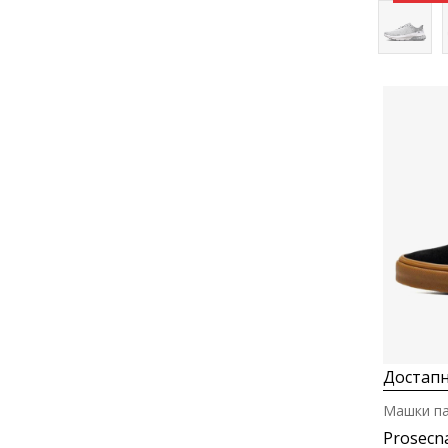
Достапн
Машки п
Prosecn