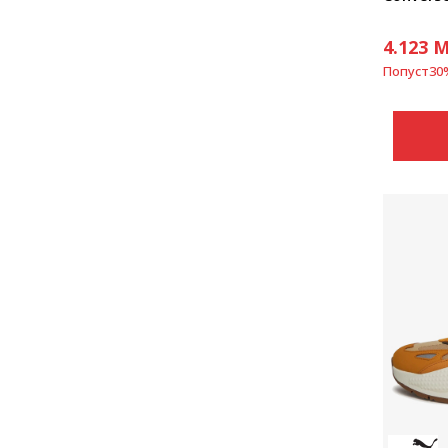
4.123
M
Попуст
30