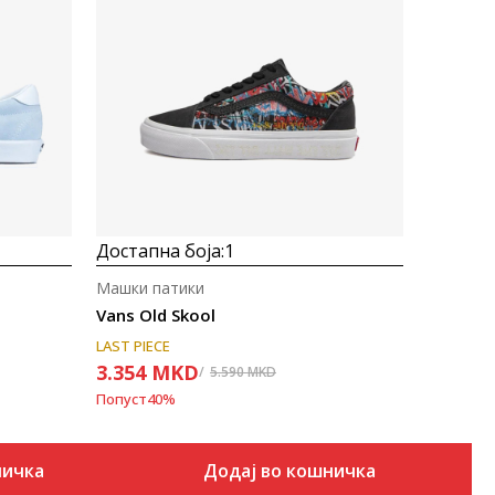
Uporedi
Достапна боја:
1
Машки патики
Vans Old Skool
LAST PIECE
3.354
MKD
5.590
MKD
Попуст
40
%
ничка
Додај во кошничка