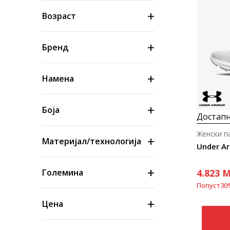
Возраст
Бренд
Намена
Боја
Достапн
Женски п
Материјал/технологија
Under A
4.823
M
Големина
Попуст
30
Цена