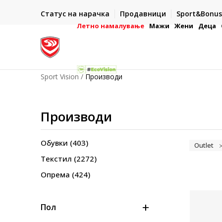
ИСПОРАКА ВО РОК ОД 5 РАБОТНИ ДЕНА
Статус на нарачка
Продавници
Sport&Bonus
-222
- на сите нарачки во готово или со електронска пла
картичка
Летно намалување
Мажи
Жени
Деца
Sport Vision
Производи
Производи
Обувки
(403)
Outlet
Текстил
(2272)
Опрема
(424)
Пол