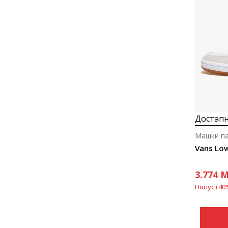
Достапн
Машки п
Vans Lo
3.774
M
Попуст
40