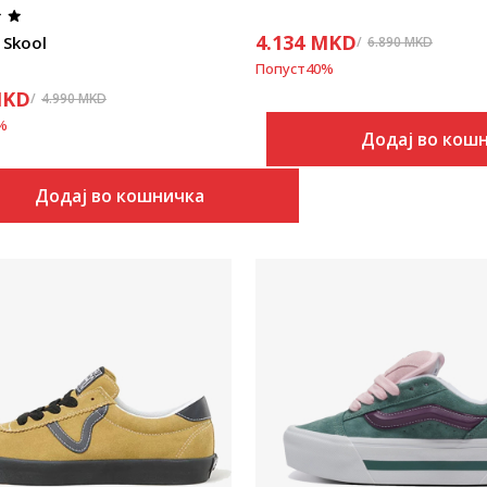
4.134
MKD
 Skool
6.890
MKD
Попуст
40
%
KD
4.990
MKD
%
Додај во кош
Додај во кошничка
Uporedi
Uporedi