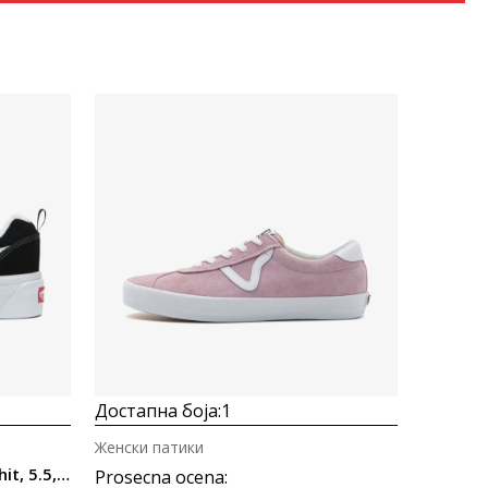
Uporedi
Достапна боја:
1
Женски патики
Vans Knu Stack Black/True Whit, 5.5, Medium
Prosecna ocena
: