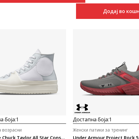
Додај во кош
Uporedi
Uporedi
а боја:
1
Достапна боја:
1
а возрасни
Женски патики за тренинг
Converse Chuck Taylor All Star Construct