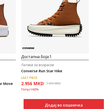
Uporedi
Достапна боја:
1
Патики за возрасни
Converse Run Star Hike
LAST PIECE
2.956
MKD
ar Move
7.390
MKD
Попуст
60
%
Додај во кошничка