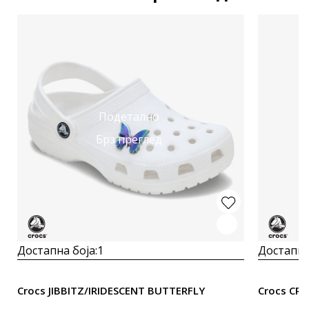
Подетално
Брз преглед
Достапна боја:
1
Достапна
Crocs JIBBITZ/IRIDESCENT BUTTERFLY
Crocs CR