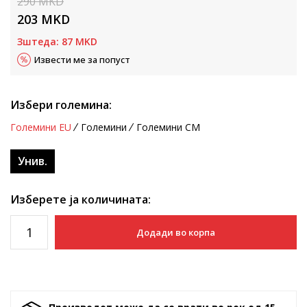
290
MKD
203
MKD
Зштеда:
87
MKD
Извести ме за попуст
Избери големина:
Големини EU
Големини
Големини CM
Унив.
Изберете ја количината:
Додади во корпа