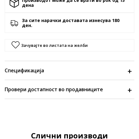
Производот може да се врати во рок од 15
денa
За сите нарачки доставата изнесува 180
ден.
Зачувајте во листата на желби
Спецификација
Провери достапност во продавниците
Слични производи