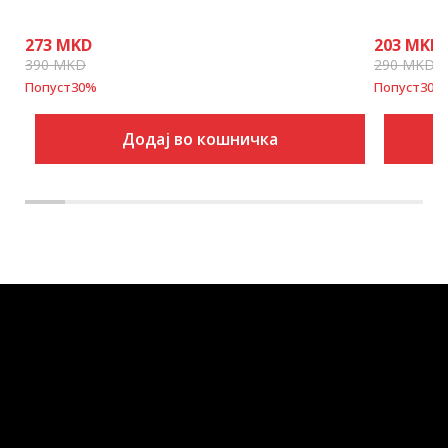
273
MKD
203
MKD
390
MKD
290
MKD
Попуст
30
%
Попуст
30
%
Додај во кошничка