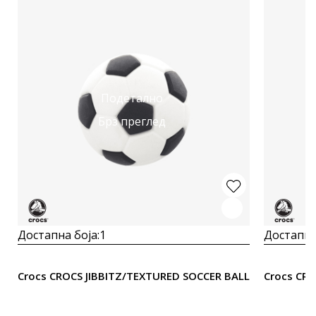
Подетално
Брз преглед
Достапна боја:
1
Достапна
Crocs CROCS JIBBITZ/TEXTURED SOCCER BALL
Crocs CR