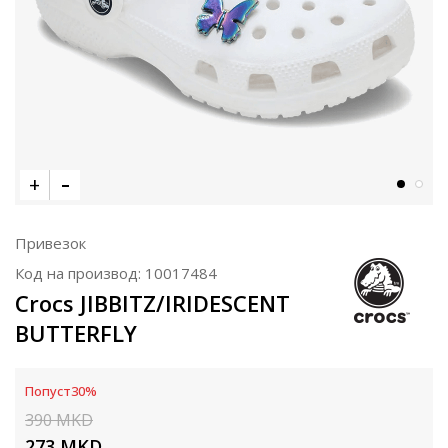
Привезок
Код на производ:
10017484
Crocs JIBBITZ/IRIDESCENT
BUTTERFLY
Попуст
30
%
390
MKD
273
MKD