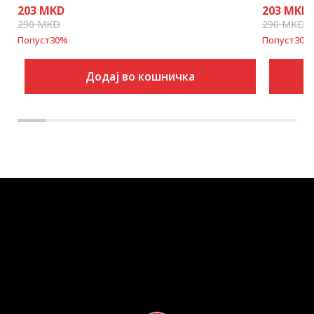
203
MKD
203
MKD
290
MKD
290
MKD
Попуст
30
%
Попуст
30
%
Додај во кошничка