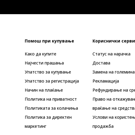
Помош при купување
Кориснички серви
Како да купите
Статус на нарачка
Најчести прашања
Достава
Упатство за купување
Замена на големина
Упатство за регистрација
Рекламациja
Начин на плаќање
Рефундирање на ср
Политика на приватност
Право на откажува
Политиката за колачиња
враќање на средств
Политика за директен
Услови на користењ
маркетинг
продажба