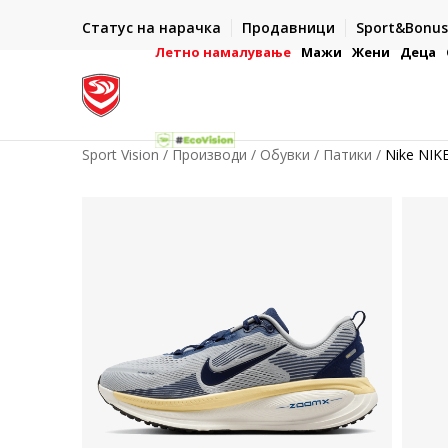
ИСПОРАКА ВО РОК ОД 5 РАБОТНИ ДЕНА
Статус на нарачка
Продавници
Sport&Bonus
-222
- на сите нарачки во готово или со електронска пла
картичка
Летно намалување
Мажи
Жени
Деца
Sport Vision
Производи
Обувки
Патики
Nike NIK