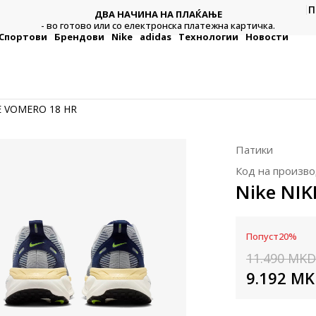
П
ДВА НАЧИНА НА ПЛАЌАЊЕ
тежна
Плат
- во готово или со електронска платежна картичка.
Спортови
Брендови
Nike
adidas
Технологии
Новости
E VOMERO 18 HR
Патики
Код на произво
Nike NI
Попуст
20
%
11.490
MKD
9.192
MK