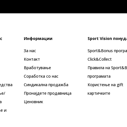
с
Информации
Sport Vision понуд
За нас
Sport&Bonus прогр
Контакт
Click&Collect
Вработување
Правила на Sport&
Соработка со нас
програмата
едства
Синдикална продажба
Користење на gift
ње/
Пронајдете продавница
картичките
а
Ценовник
е и