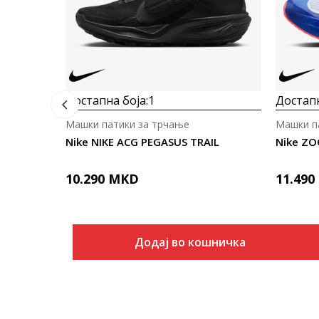
Достапна боја:
1
Достапн
Машки патики за трчање
Машки п
Nike NIKE ACG PEGASUS TRAIL
Nike ZO
10.290
MKD
11.490
Додај во кошничка