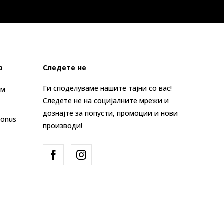
а
Следете не
Ги споделуваме нашите тајни со вас!
ам
Следете не на социјалните мрежи и
дознајте за попусти, промоции и нови
Bonus
производи!