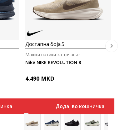
3.990
Д
Достапна боја:
5
Машки патики за трчање
Nike NIKE REVOLUTION 8
4.490
MKD
ничка
Додај во кошничка