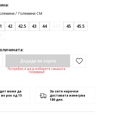
ина:
олемини
Големини CM
1
42
42.5
43
44
44.5
45
45.5
.5
количината:
Додади во корпа
Потребно е да ја изберете саканата
големина!
дот може да
За сите нарачки
 во рок од 15
доставата изнесува
180 ден.