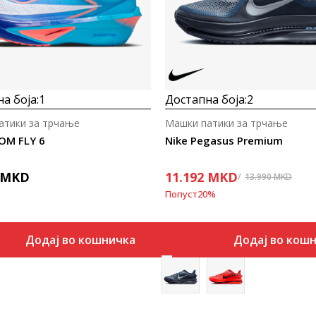
а боја:
1
Достапна боја:
2
атики за трчање
Машки патики за трчање
OM FLY 6
Nike Pegasus Premium
MKD
11.192
MKD
13.990
MKD
Попуст
20
%
Додај во кошничка
Додај во кош