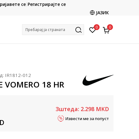
CLICK & COLLECT
ријавете се
Регистрирајте се
ете со картичка online и подигнете во продавницата
ЈАЗИК
по ваш избор
0
0
Пребарај ја страната
д:
IR1812-012
KE VOMERO 18 HR
Зштеда:
2.298
MKD
Извести ме за попуст
D