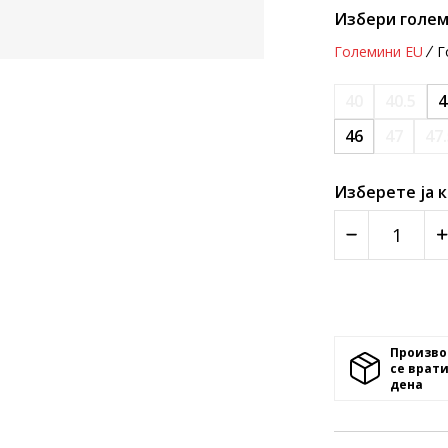
Избери голем
Големини EU
Г
40
40.5
4
46
47
47
Изберете ја 
Произво
се врати
денa