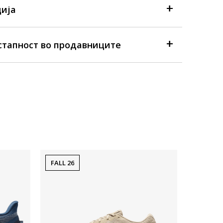
ија
стапност во продавниците
FALL 26
FALL 26
Достапна
Машки пат
Nike NIKE