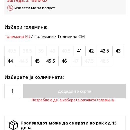
Зштеда:
2.198
MKD
Извести ме за попуст
Избери големина:
Големини EU
Големини
Големини CM
49.5
38.5
39
40
40.5
41
42
42.5
43
44
44.5
45
45.5
46
47
47.5
48.5
Изберете ја количината:
Додади во корпа
Потребно е да ја изберете саканата големина!
Производот може да се врати во рок од 15
денa