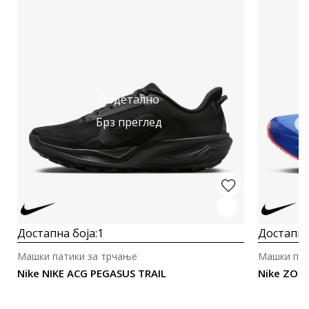
Подетално
Брз преглед
Достапна боја:
1
Достапна
Машки патики за трчање
Машки пат
Nike NIKE ACG PEGASUS TRAIL
Nike ZOO