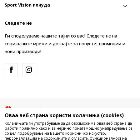
Sport Vision понуда
Следете не
Ги споделуваме нашите тајни со вас! Следете не на
социјалните мрежи и дознајте за попусти, промоции и
нови производи!
Македонија
Промена
Оваа веб страна користи колачиња (cookies)
Колачињата ги употребуваме за да овозможиме оваа веб страна да
работи правилно како и за нејзино понатамошно унапредување се
со цел подобрување на Вашето корисничко искуство,
персонализација на содржините и огласите, функционалност на