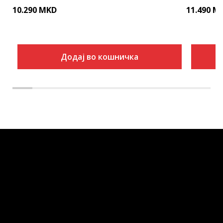
10.290
MKD
11.490
M
Додај во кошничка