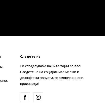
а
Следете не
Ги споделуваме нашите тајни со вас!
ам
Следете не на социјалните мрежи и
дознајте за попусти, промоции и нови
Bonus
производи!