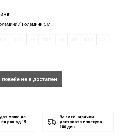
ина:
олемини
Големини CM
6.5
37.5
38
38.5
39
40
40.5
41
 повеќе не е достапен
дот може да
За сите нарачки
 во рок од 15
доставата изнесува
180 ден.