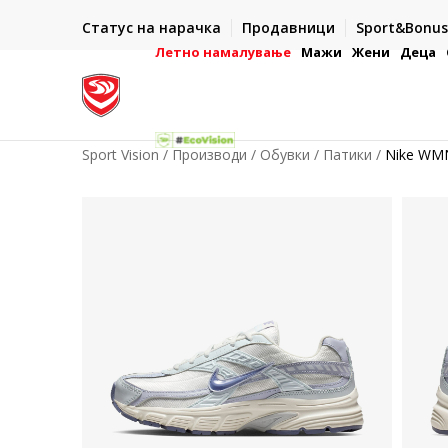
ИСПОРАКА ВО РОК ОД 5 РАБОТНИ ДЕНА
Статус на нарачка
Продавници
Sport&Bonus
-222
- на сите нарачки во готово или со електронска пла
картичка
Летно намалување
Мажи
Жени
Деца
Sport Vision
Производи
Обувки
Патики
Nike WMN