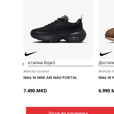
Достапна боја:
5
Достапн
Женски патики
Женски 
Nike W NIKE AIR MAX PORTAL
Nike W 
7.490
MKD
6.990
Додај во кошничка