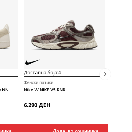
Достапна
Женски па
Nike W NI
4.392
M
Попуст
20
%
Достапна боја:
4
Женски патики
O NN
Nike W NIKE V5 RNR
6.290
ДЕН
ничка
Додај во кошничка