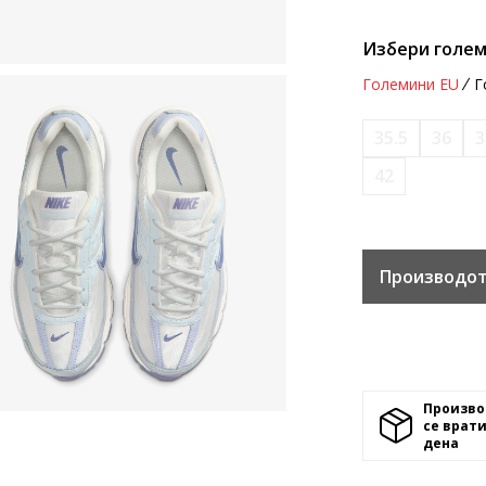
Избери голем
Големини EU
Г
35.5
36
3
42
Производот
Произво
се врати
денa