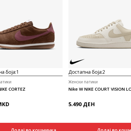
а боја:
1
Достапна боја:
2
патики
Женски патики
NIKE CORTEZ
Nike W NIKE COURT VISION L
MKD
5.490
ДЕН
Додај во кошничка
Додај во кош