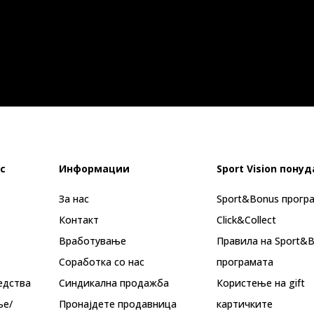
с
Информации
Sport Vision понуд
За нас
Sport&Bonus прогр
Контакт
Click&Collect
Вработување
Правила на Sport&
Соработка со нас
програмата
едства
Синдикална продажба
Користење на gift
ње/
Пронајдете продавница
картичките