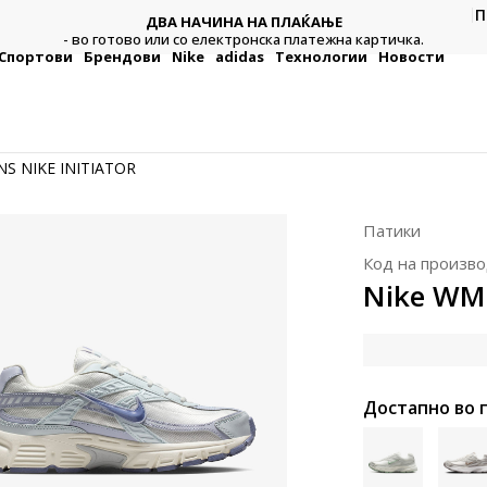
П
ДВА НАЧИНА НА ПЛАЌАЊЕ
тежна
Плат
- во готово или со електронска платежна картичка.
Спортови
Брендови
Nike
adidas
Технологии
Новости
S NIKE INITIATOR
Патики
Код на произво
Nike WM
Достапно во 