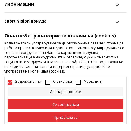
Информации
Sport Vision понуда
Оваа веб страна користи колачиња (cookies)
Следете не
Колачињата ги употребуваме за да овозможиме оваа веб страна да
работи правилно како и за нејзино понатамошно унапредување се
Ги споделуваме нашите тајни со вас! Следете не на
со цел подобрување на Вашето корисничко искуство,
социјалните мрежи и дознајте за попусти, промоции и
персонализација на содржините и огласите, функционалност на
социјалните медиуми и анализа на сообраќајот. Со продолжување
нови производи!
на користењето на нашата интернет страница ја прифаќате
употребата на колачиња (cookies).
Задолжителни
Статистика
Маркетинг
Дознајте повеќе
Се согласувам
Прифаќам се
Македонија
Промена