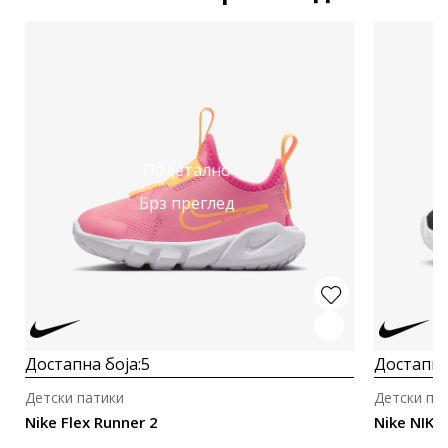
Подетално
Брз преглед
Достапна боја:
5
Достапна
Детски патики
Детски па
Nike Flex Runner 2
Nike NIKE