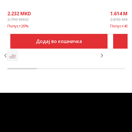
2.232
MKD
1.614
MK
2.790
MKD
2.690
MKD
Попуст
20
%
Попуст
40
%
Додај во кошничка