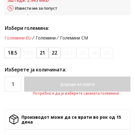
Зштеда:
2.945
MKD
Извести ме за попуст
Избери големина:
Големини EU
Големини
Големини CM
18.5
19.5
21
22
23.5
25
26
27
Изберете ја количината:
Додади во корпа
Потребно е да ја изберете саканата големина!
Производот може да се врати во рок од 15
денa