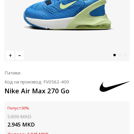
Патики
Код на производ:
FV0562-400
Nike Air Max 270 Go
Попуст
50
%
5.890
MKD
2.945
MKD