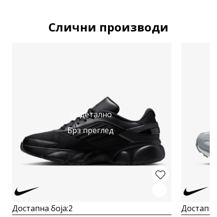
Слични производи
Подетално
Брз преглед
Достапна боја:
2
Достапна