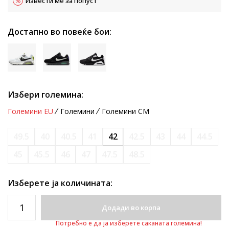
Извести ме за попуст
Достапно во повеќе бои:
Избери големина:
Големини EU
Големини
Големини CM
49.5
40
40.5
41
42
42.5
43
44
44.5
45
45.5
46
47
47.5
48.5
Изберете ја количината:
Додади во корпа
Потребно е да ја изберете саканата големина!