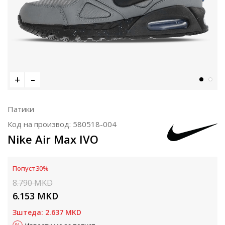
Патики
Код на производ:
580518-004
Nike Air Max IVO
Попуст
30
%
8.790
MKD
6.153
MKD
Зштеда:
2.637
MKD