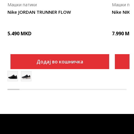
Машки патики
Машки пат
Nike JORDAN TRUNNER FLOW
Nike NIKE
5.490
MKD
7.990
MK
Додај во кошничка