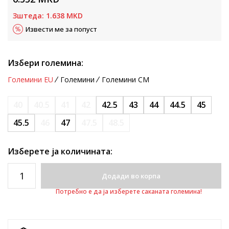
Зштеда:
1.638
MKD
Извести ме за попуст
Избери големина:
Големини EU
Големини
Големини CM
40
40.5
41
42
42.5
43
44
44.5
45
45.5
46
47
47.5
48.5
Изберете ја количината:
Додади во корпа
Потребно е да ја изберете саканата големина!