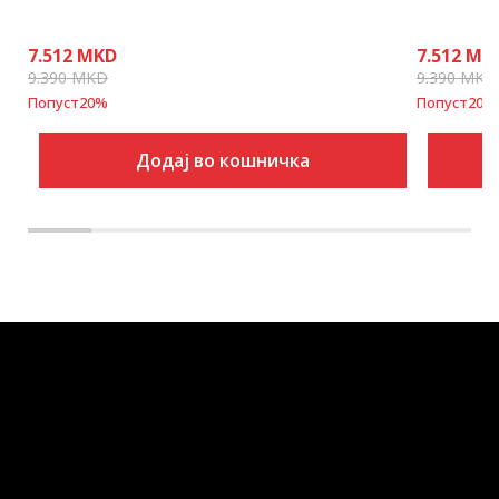
7.512
MKD
7.512
MK
9.390
MKD
9.390
MKD
Попуст
20
%
Попуст
20
%
Додај во кошничка