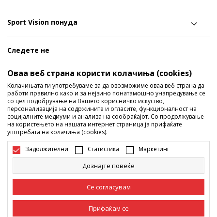
Sport Vision понуда
Следете не
Ги споделуваме нашите тајни со вас! Следете не на
Оваа веб страна користи колачиња (cookies)
социјалните мрежи и дознајте за попусти, промоции и
Колачињата ги употребуваме за да овозможиме оваа веб страна да
работи правилно како и за нејзино понатамошно унапредување се
нови производи!
со цел подобрување на Вашето корисничко искуство,
персонализација на содржините и огласите, функционалност на
социјалните медиуми и анализа на сообраќајот. Со продолжување
на користењето на нашата интернет страница ја прифаќате
употребата на колачиња (cookies).
Задолжителни
Статистика
Маркетинг
Дознајте повеќе
Македонија
Промена
Се согласувам
Прифаќам се