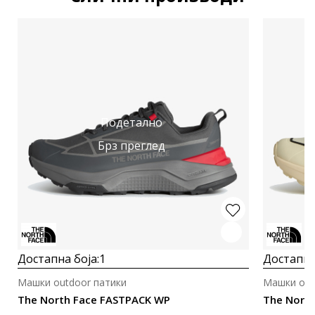
Подетално
Брз преглед
Достапна боја:
1
Достапна
Машки outdoor патики
Машки out
The North Face FASTPACK WP
The Nort