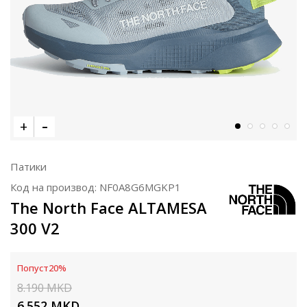
Патики
Код на производ:
NF0A8G6MGKP1
The North Face ALTAMESA
300 V2
Попуст
20
%
8.190
MKD
6.552
MKD