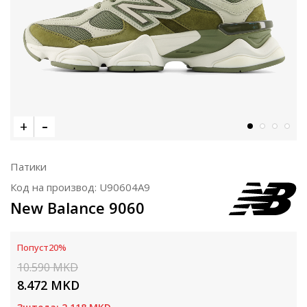
Патики
Код на производ:
U90604A9
New Balance 9060
Попуст
20
%
10.590
MKD
8.472
MKD