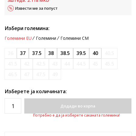
Зштеда:
2.118
MKD
Извести ме за попуст
Избери големина:
Големини EU
Големини
Големини CM
36
37
37.5
38
38.5
39.5
40
40.5
41.5
42
42.5
43
44
44.5
45
45.5
46.5
47
47.5
49
Изберете ја количината:
Додади во корпа
Потребно е да ја изберете саканата големина!