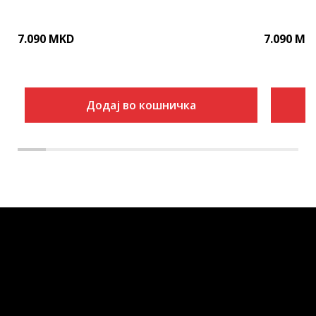
7.090
MKD
7.090
MK
Додај во кошничка