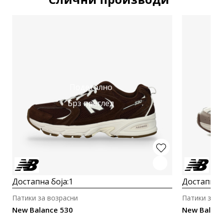
Подетално
Брз преглед
Достапна боја:
1
Достапна
Патики за возрасни
Патики за
New Balance 530
New Bala