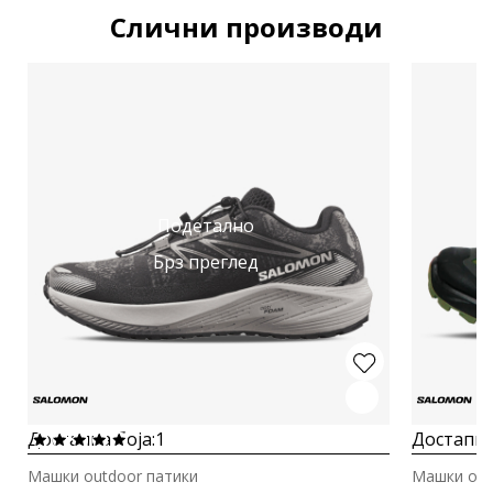
Слични производи
Подетално
Брз преглед
Достапна боја:
1
Достапна
Машки outdoor патики
Машки out