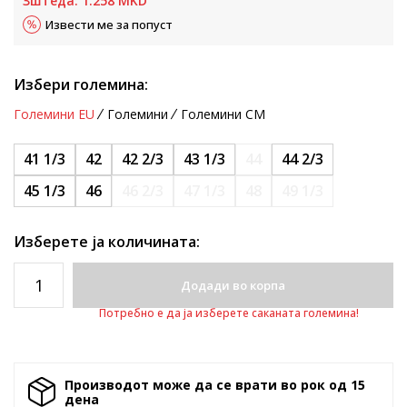
Зштеда:
1.258
MKD
Извести ме за попуст
Избери големина:
Големини EU
Големини
Големини CM
41 1/3
42
42 2/3
43 1/3
44
44 2/3
45 1/3
46
46 2/3
47 1/3
48
49 1/3
Изберете ја количината:
Додади во корпа
Потребно е да ја изберете саканата големина!
Производот може да се врати во рок од 15
денa