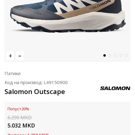
Патики
Код на производ:
L49150900
Salomon Outscape
Попуст
20
%
6.290
MKD
5.032
MKD