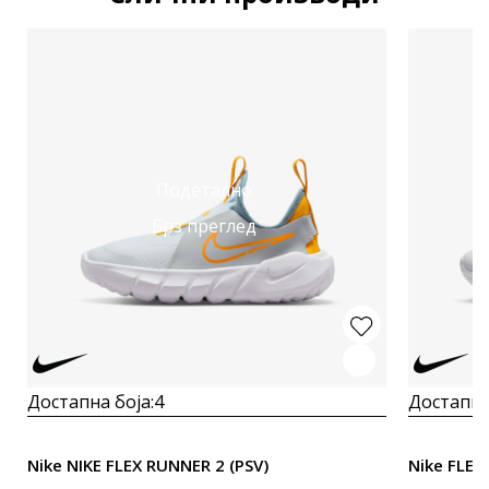
Подетално
Брз преглед
Достапна боја:
4
Достапна
Nike NIKE FLEX RUNNER 2 (PSV)
Nike FLEX