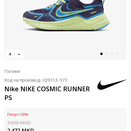
Патики
Код на производ:
IQ9313-573
Nike NIKE COSMIC RUNNER
PS
Попуст
20
%
3.090
MKD
2.472
MKD