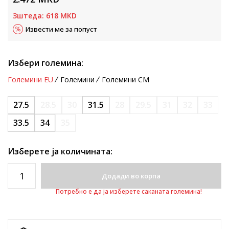
Зштеда:
618
MKD
Извести ме за попуст
Избери големина:
Големини EU
Големини
Големини CM
27.5
28.5
30
31.5
28
29.5
31
32
33
33.5
34
35
Изберете ја количината:
Додади во корпа
Потребно е да ја изберете саканата големина!