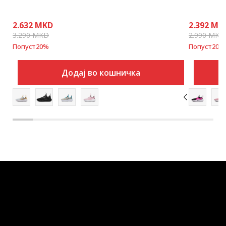
2.632
MKD
2.392
MK
3.290
MKD
2.990
MKD
Попуст
20
%
Попуст
20
%
Додај во кошничка