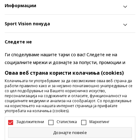
Информации
Sport Vision понуда
Следете не
Ги споделуваме нашите тајни со вас! Следете не на
социјалните мрежи и дознајте за попусти, промоции и
нови производи!
Оваа веб страна користи колачиња (cookies)
Колачињата ги употребуваме за да овозможиме оваа веб страна да
работи правилно како и за нејзино понатамошно унапредување се
со цел подобрување на Вашето корисничко искуство,
персонализација на содржините и огласите, функционалност на
социјалните медиуми и анализа на сообраќајот. Со продолжување
на користењето на нашата интернет страница ја прифаќате
употребата на колачиња (cookies).
Задолжителни
Статистика
Маркетинг
Македонија
Промена
Дознајте повеќе