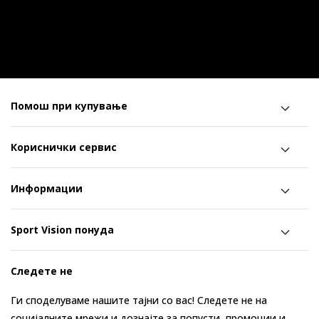
Помош при купување
Кориснички сервис
Информации
Sport Vision понуда
Следете не
Ги споделуваме нашите тајни со вас! Следете не на
социјалните мрежи и дознајте за попусти, промоции и