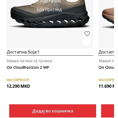
Подетално
Брз преглед
Достапна боја:
1
Достапна
Машки патики за трчање
Машки пат
On Cloudhorizon 2 WP
On Clouds
WATERPROOF
WATERPRO
12.290
MKD
11.690
M
Додај во кошничка