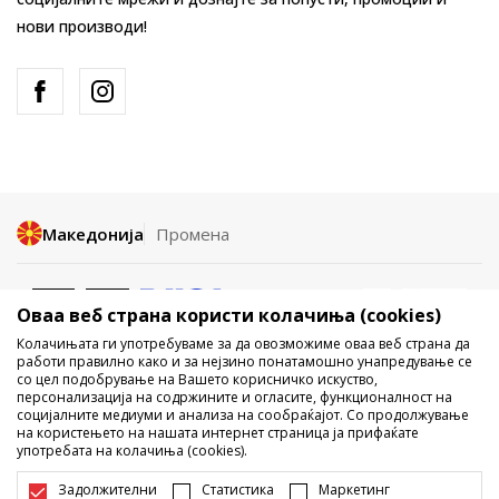
нови производи!
Македонија
Промена
Оваа веб страна користи колачиња (cookies)
Колачињата ги употребуваме за да овозможиме оваа веб страна да
работи правилно како и за нејзино понатамошно унапредување се
со цел подобрување на Вашето корисничко искуство,
Не е дозволено превземање или користење на содржината од
персонализација на содржините и огласите, функционалност на
социјалните медиуми и анализа на сообраќајот. Со продолжување
интернет страните на Sport Vision, делумно или целосно a се
на користењето на нашата интернет страница ја прифаќате
однесува на логоа, трговски марки, комерцијални содржини, ниту
употребата на колачиња (cookies).
истите да се отстапуваат на трети лица, јавно да се објавуваат или да
се користат за било какви цели, без писмена согласност од БДС.МК
Задолжителни
Статистика
Маркетинг
ДООЕЛ.