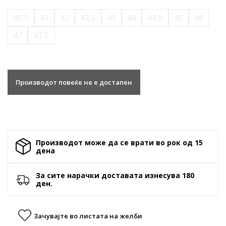
40.5
41
42
42.5
43
44
44.5
45
46
47
47.5
Производот повеќе не е достапен
Производот може да се врати во рок од 15
денa
За сите нарачки доставата изнесува 180
ден.
Зачувајте во листата на желби