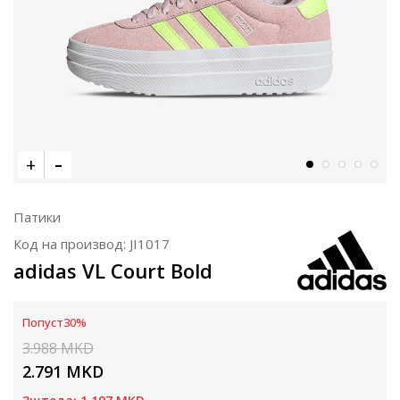
Патики
Код на производ:
JI1017
adidas VL Court Bold
Попуст
30
%
3.988
MKD
2.791
MKD