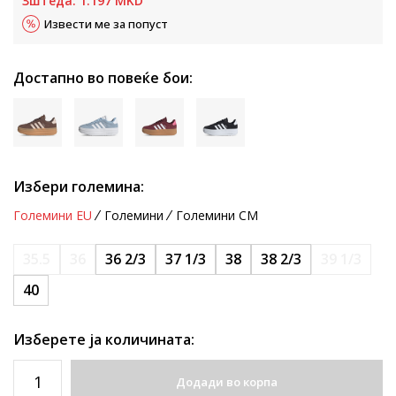
Зштеда:
1.197
MKD
Извести ме за попуст
Достапно во повеќе бои:
Избери големина:
Големини EU
Големини
Големини CM
35.5
36
36 2/3
37 1/3
38
38 2/3
39 1/3
40
Изберете ја количината:
Додади во корпа