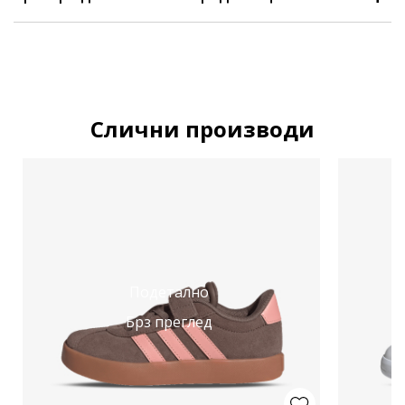
Слични производи
Подетално
Брз преглед