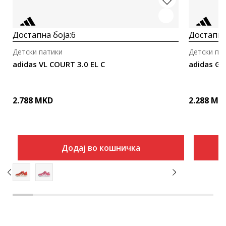
Достапна боја:
6
Достапна
Детски патики
Детски па
adidas VL COURT 3.0 EL C
adidas GR
2.788
MKD
2.288
MK
Додај во кошничка