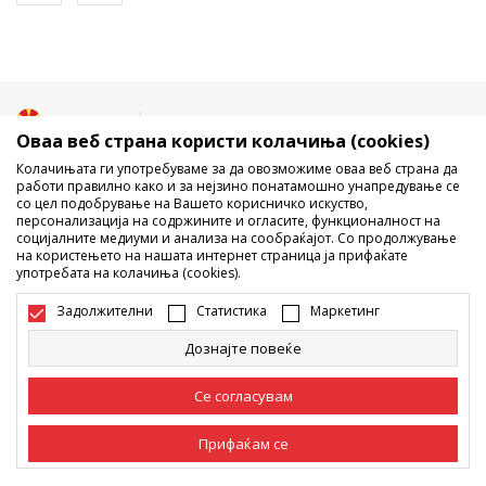
Македонија
Промена
Оваа веб страна користи колачиња (cookies)
Колачињата ги употребуваме за да овозможиме оваа веб страна да
работи правилно како и за нејзино понатамошно унапредување се
со цел подобрување на Вашето корисничко искуство,
персонализација на содржините и огласите, функционалност на
социјалните медиуми и анализа на сообраќајот. Со продолжување
на користењето на нашата интернет страница ја прифаќате
употребата на колачиња (cookies).
Не е дозволено превземање или користење на содржината од
интернет страните на Sport Vision, делумно или целосно a се
Задолжителни
Статистика
Маркетинг
однесува на логоа, трговски марки, комерцијални содржини, ниту
истите да се отстапуваат на трети лица, јавно да се објавуваат или да
Дознајте повеќе
се користат за било какви цели, без писмена согласност од БДС.МК
ДООЕЛ.
Настојуваме да бидеме што попрецизни во описот на производот,
Се согласувам
фотографијата и самата цена, но не можеме да гарантираме дака
сите информации се комплетни и без грешка. Сите прикажани
Прифаќам се
производи на сајтот се дел од нашата понуда, но не се подразбира
дека мораат да се достапни во секој момент. Достапноста на
производите може да ја проверите и на телефонскиот број 02 3055