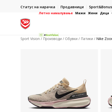
ИСПОРАКА ВО РОК ОД 5 РАБОТНИ ДЕНА
Статус на нарачка
Продавници
Sport&Bonus
-222
- на сите нарачки во готово или со електронска пла
картичка
Летно намалување
Мажи
Жени
Деца
Sport Vision
Производи
Обувки
Патики
Nike Zoom