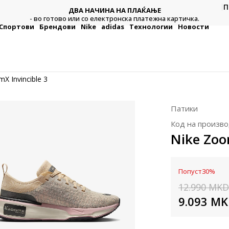
П
ДВА НАЧИНА НА ПЛАЌАЊЕ
тежна
Плат
- во готово или со електронска платежна картичка.
Спортови
Брендови
Nike
adidas
Технологии
Новости
X Invincible 3
Патики
Код на произво
Nike Zoo
Попуст
30
%
12.990
MKD
9.093
MK