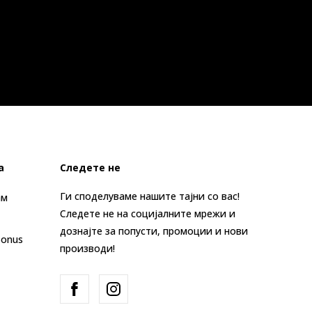
а
Следете не
Ги споделуваме нашите тајни со вас!
ам
Следете не на социјалните мрежи и
дознајте за попусти, промоции и нови
Bonus
производи!