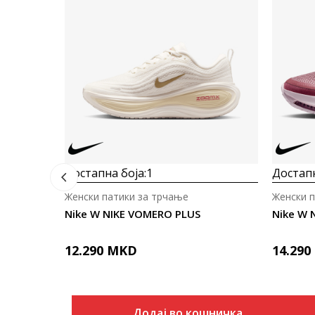
Достапна боја:
1
Достапн
Женски патики за трчање
Женски 
Nike W NIKE VOMERO PLUS
Nike W 
12.290
MKD
14.290
Додај во кошничка