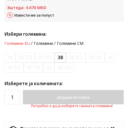
Зштеда:
4.676
MKD
Извести ме за попуст
Избери големина:
Големини EU
Големини
Големини CM
36
36 2/3
37 1/3
38
38 2/3
39 1/3
40
40 2/3
41 1/3
42
42 2/3
Изберете ја количината:
Додади во корпа
Потребно е да ја изберете саканата големина!