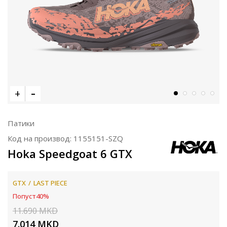
Патики
Код на производ:
1155151-SZQ
Hoka Speedgoat 6 GTX
GTX
LAST PIECE
Попуст
40
%
11.690
MKD
7.014
MKD