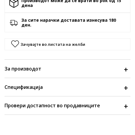
Производот може да се врати во рок од 15
денa
За сите нарачки доставата изнесува 180
ден.
Зачувајте во листата на желби
За производот
Спецификација
Провери достапност во продавниците