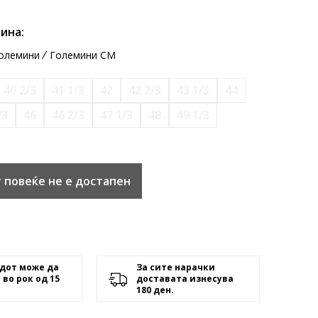
ина:
олемини
Големини CM
40 2/3
41 1/3
42
42 2/3
43 1/3
44
/3
46
46 2/3
47 1/3
48
49 1/3
 повеќе не е достапен
дот може да
За сите нарачки
 во рок од 15
доставата изнесува
180 ден.