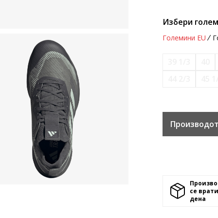
Избери голем
Големини EU
Г
39 1/3
40
44 2/3
45 1
Производот
Произво
се врати
денa