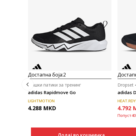
Достапна боја:
2
Достапн
Машки патики за тренинг
Dropset 
adidas Rapidmove Go
adidas 
LIGHTMOTION
HEAT.RDY
4.288
MKD
4.792
Попуст
40
Додај во кошничка