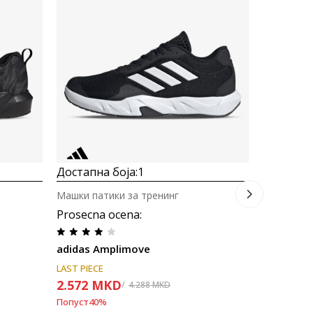
Машки пат
adidas Ra
5.171
M
Попуст
30
%
Достапна боја:
1
Машки патики за тренинг
Prosecna ocena
:
adidas Amplimove
LAST PIECE
2.572
MKD
4.288
MKD
Попуст
40
%