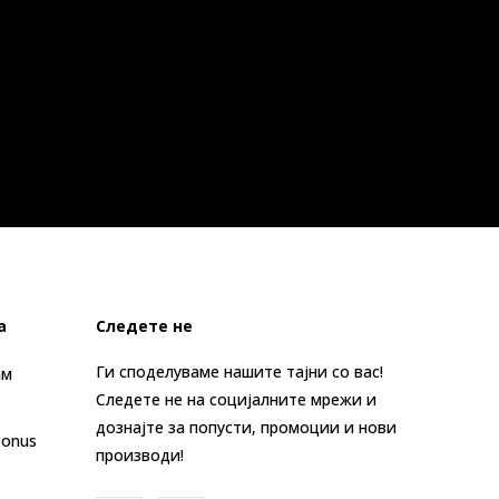
а
Следете не
Ги споделуваме нашите тајни со вас!
ам
Следете не на социјалните мрежи и
дознајте за попусти, промоции и нови
Bonus
производи!