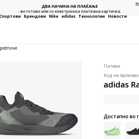
П
ДВА НАЧИНА НА ПЛАЌАЊЕ
тежна
Плат
- во готово или со електронска платежна картичка.
Спортови
Брендови
Nike
adidas
Технологии
Новости
apidmove
Патики
Код на произво
adidas R
Достапно во 