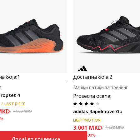
а боја:
1
Достапна боја:
2
4
Машки патики за тренинг
Dropset 4
Prosecna ocena
:
LAST PIECE
MKD
adidas Rapidmove Go
7.988
MKD
%
LIGHTMOTION
3.001
MKD
4.288
MKD
Попуст
30
%
Додај во кошничка