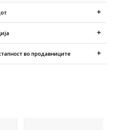
дот
ија
стапност во продавниците
Достапна