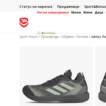
ИСПОРАКА ВО РОК ОД 5 РАБОТНИ ДЕНА
Статус на нарачка
Продавници
Sport&Bonus
-222
- на сите нарачки во готово или со електронска пла
картичка
Летно намалување
Мажи
Жени
Деца
Sport Vision
Производи
Обувки
Патики
adidas R