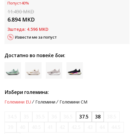
Попуст
40
%
11.490
MKD
6.894
MKD
Зштеда:
4.596
MKD
Извести ме за попуст
Достапно во повеќе бои:
Избери големина:
Големини EU
Големини
Големини CM
34.5
35
35.5
36
36.5
37.5
38
38.5
39
40
40.5
41
42
42.5
43
44
44.5