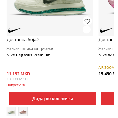
Достапна боја:
2
Достапна
Женски патики за трчање
Женски па
Nike Pegasus Premium
Nike W N
AIR ZOOM
11.192
MKD
15.490
M
13.990
MKD
Попуст
20
%
Додај во кошничка