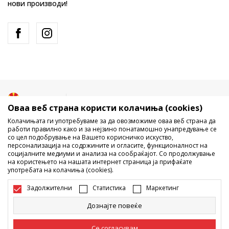
нови производи!
Македонија
Промена
Оваа веб страна користи колачиња (cookies)
Колачињата ги употребуваме за да овозможиме оваа веб страна да
работи правилно како и за нејзино понатамошно унапредување се
со цел подобрување на Вашето корисничко искуство,
персонализација на содржините и огласите, функционалност на
социјалните медиуми и анализа на сообраќајот. Со продолжување
на користењето на нашата интернет страница ја прифаќате
употребата на колачиња (cookies).
Не е дозволено превземање или користење на содржината од
интернет страните на Sport Vision, делумно или целосно a се
Задолжителни
Статистика
Маркетинг
однесува на логоа, трговски марки, комерцијални содржини, ниту
истите да се отстапуваат на трети лица, јавно да се објавуваат или да
Дознајте повеќе
се користат за било какви цели, без писмена согласност од БДС.МК
ДООЕЛ.
Настојуваме да бидеме што попрецизни во описот на производот,
Се согласувам