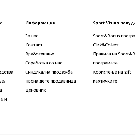
с
Информации
Sport Vision понуд
За нас
Sport&Bonus прогр
Контакт
Click&Collect
Вработување
Правила на Sport&
Соработка со нас
програмата
едства
Синдикална продажба
Користење на gift
ње/
Пронајдете продавница
картичките
а
Ценовник
е и