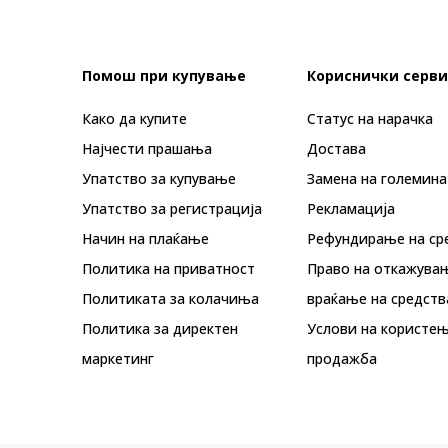
Помош при купување
Кориснички серви
Како да купите
Статус на нарачка
Најчести прашања
Достава
Упатство за купување
Замена на големина
Упатство за регистрација
Рекламациja
Начин на плаќање
Рефундирање на ср
Политика на приватност
Право на откажува
Политиката за колачиња
враќање на средств
Политика за директен
Услови на користењ
маркетинг
продажба