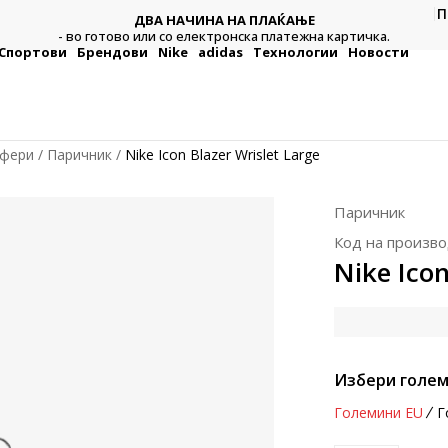
П
ДВА НАЧИНА НА ПЛАЌАЊЕ
тежна
Плат
- во готово или со електронска платежна картичка.
Спортови
Брендови
Nike
adidas
Технологии
Новости
уфери
Паричник
Nike Icon Blazer Wrislet Large
Паричник
Код на произво
Nike Icon
Избери голем
Големини EU
Г