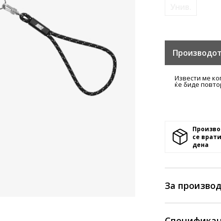
Унив.
Производот
Извести ме ко
ќе биде повто
Произво
се врати
денa
За произво
Спецификац