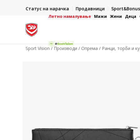
ИСПОРАКА ВО РОК ОД 5 РАБОТНИ ДЕНА
Статус на нарачка
Продавници
Sport&Bonus
-222
- на сите нарачки во готово или со електронска пла
картичка
Летно намалување
Мажи
Жени
Деца
Sport Vision
Производи
Опрема
Ранци, торби и к