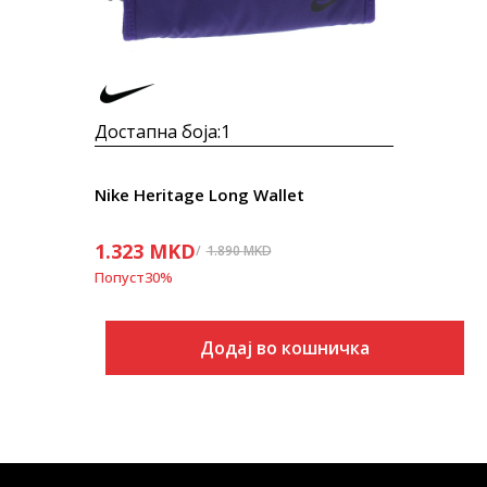
Достапна боја:
1
Nike Heritage Long Wallet
1.323
MKD
1.890
MKD
Попуст
30
%
Додај во кошничка