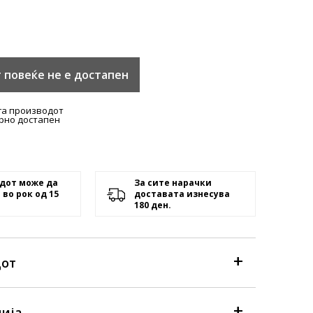
 повеќе не е достапен
га производот
рно достапен
дот може да
За сите нарачки
 во рок од 15
доставата изнесува
180 ден.
дот
ија