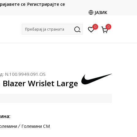
CLICK & COLLECT
ријавете се
Регистрирајте се
ете со картичка online и подигнете во продавницата
ЈАЗИК
по ваш избор
0
0
Пребарај ја страната
д:
N.100.9949.091.OS
 Blazer Wrislet Large
ина:
олемини
Големини CM