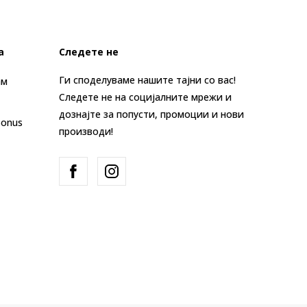
а
Следете не
Ги споделуваме нашите тајни со вас!
ам
Следете не на социјалните мрежи и
дознајте за попусти, промоции и нови
Bonus
производи!