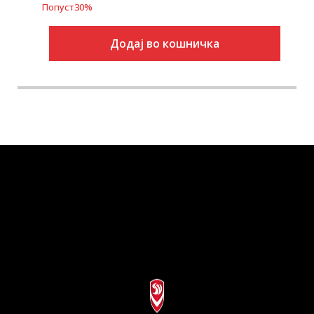
Попуст
30
%
Додај во кошничка