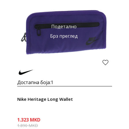
Подетално
Брз преглед
Достапна боја:
1
Nike Heritage Long Wallet
1.323
MKD
1.890
MKD