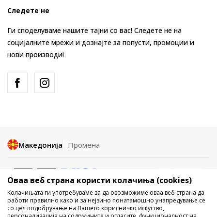
Следете не
Ги споделуваме нашите тајни со вас! Следете не на
социјалните мрежи и дознајте за попусти, промоции и
нови производи!
Македонија
Промена
Оваа веб страна користи колачиња (cookies)
Колачињата ги употребуваме за да овозможиме оваа веб страна да
работи правилно како и за нејзино понатамошно унапредување се
со цел подобрување на Вашето корисничко искуство,
Не е дозволено превземање или користење на содржината од
персонализација на содржините и огласите, функционалност на