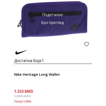
Подетално
Брз преглед
Достапна боја:
1
Nike Heritage Long Wallet
1.323
MKD
1.890
MKD
Попуст
30
%