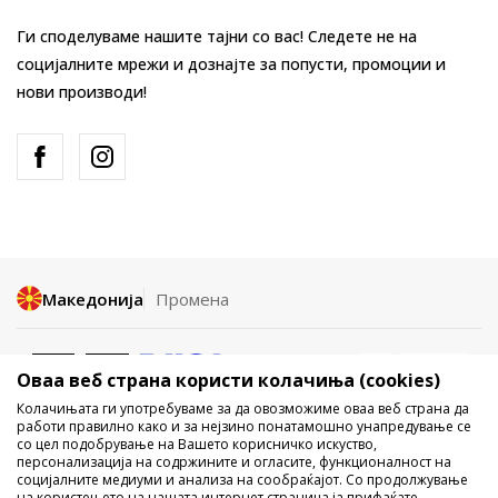
Ги споделуваме нашите тајни со вас! Следете не на
социјалните мрежи и дознајте за попусти, промоции и
нови производи!
Македонија
Промена
Оваа веб страна користи колачиња (cookies)
Колачињата ги употребуваме за да овозможиме оваа веб страна да
работи правилно како и за нејзино понатамошно унапредување се
со цел подобрување на Вашето корисничко искуство,
Не е дозволено превземање или користење на содржината од
персонализација на содржините и огласите, функционалност на
социјалните медиуми и анализа на сообраќајот. Со продолжување
интернет страните на Sport Vision, делумно или целосно a се
на користењето на нашата интернет страница ја прифаќате