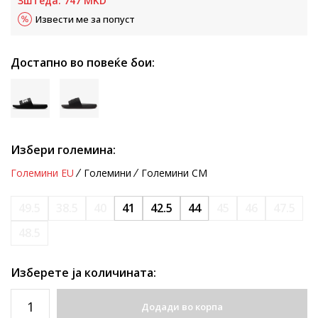
Зштеда:
747
MKD
Извести ме за попуст
Достапно во повеќе бои:
Избери големина:
Големини EU
Големини
Големини CM
49.5
38.5
40
41
42.5
44
45
46
47.5
48.5
Изберете ја количината:
Додади во корпа