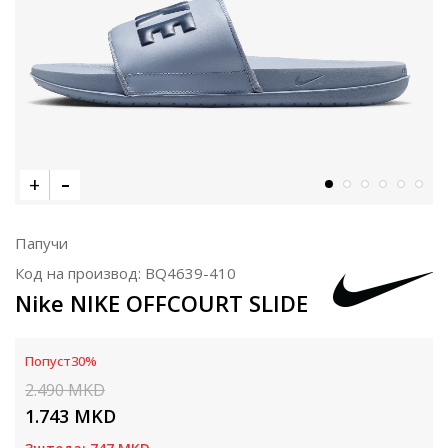
Папучи
Код на производ:
BQ4639-410
Nike NIKE OFFCOURT SLIDE
Попуст
30
%
2.490
MKD
1.743
MKD