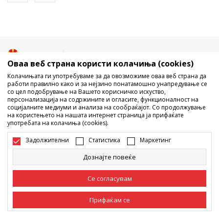
Македонија
Промена
Оваа веб страна користи колачиња (cookies)
Колачињата ги употребуваме за да овозможиме оваа веб страна да
работи правилно како и за нејзино понатамошно унапредување се
со цел подобрување на Вашето корисничко искуство,
персонализација на содржините и огласите, функционалност на
социјалните медиуми и анализа на сообраќајот. Со продолжување
на користењето на нашата интернет страница ја прифаќате
употребата на колачиња (cookies).
Не е дозволено превземање или користење на содржината од
интернет страните на Sport Vision, делумно или целосно a се
Задолжителни
Статистика
Маркетинг
однесува на логоа, трговски марки, комерцијални содржини, ниту
истите да се отстапуваат на трети лица, јавно да се објавуваат или да
Дознајте повеќе
се користат за било какви цели, без писмена согласност од БДС.МК
ДООЕЛ.
Настојуваме да бидеме што попрецизни во описот на производот,
Се согласувам
фотографијата и самата цена, но не можеме да гарантираме дака
сите информации се комплетни и без грешка. Сите прикажани
Прифаќам се
производи на сајтот се дел од нашата понуда, но не се подразбира
дека мораат да се достапни во секој момент. Достапноста на
производите може да ја проверите и на телефонскиот број 02 3055