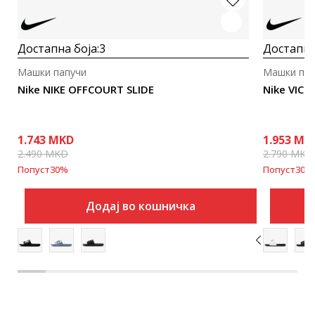
Достапна боја:
3
Достапна
Машки папучи
Машки пап
Nike NIKE OFFCOURT SLIDE
Nike VICT
1.743
MKD
1.953
MK
2.490
MKD
2.790
MKD
Попуст
30
%
Попуст
30
%
Додај во кошничка