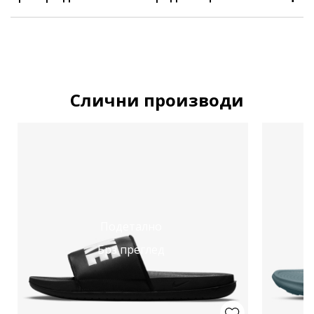
Слични производи
Подетално
Брз преглед