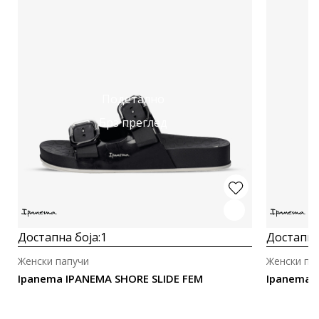
Подетално
Брз преглед
Достапна боја:
1
Достапна
Женски папучи
Женски па
Ipanema IPANEMA SHORE SLIDE FEM
Ipanema I