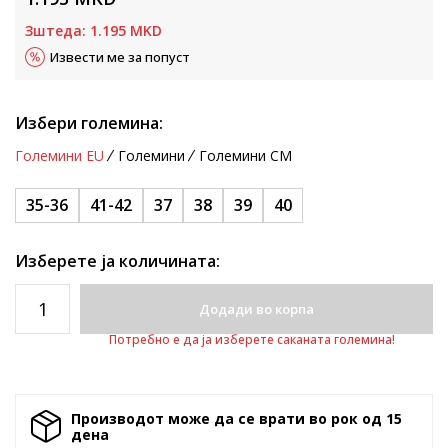
Зштеда:
1.195
MKD
Извести ме за попуст
Избери големина:
Големини EU
Големини
Големини CM
35-36
41-42
37
38
39
40
Изберете ја количината:
Додади во корпа
Потребно е да ја изберете саканата големина!
Производот може да се врати во рок од 15
денa