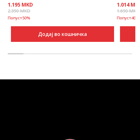
1.195
MKD
1.014
MK
2.390
MKD
1.690
MKD
Попуст
50
%
Попуст
40
%
Додај во кошничка