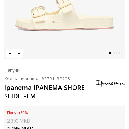
Папучи
Код на производ:
83781-BP295
Ipanema IPANEMA SHORE
SLIDE FEM
Попуст
50
%
2.390
MKD
1.195
MKD