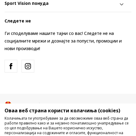
Sport Vision понуда
Следете не
Ги споделуваме нашите тајни со вас! Следете не на
социјалните мрежи и дознајте за попусти, промоции и
нови производи!
Македонија
Промена
Оваа веб страна користи колачиња (cookies)
Колачињата ги употребуваме за да овозможиме оваа веб страна да
работи правилно како и за нејзино понатамошно унапредување се
со цел подобрување на Вашето корисничко искуство,
персонализација на содржините и огласите, функционалност на