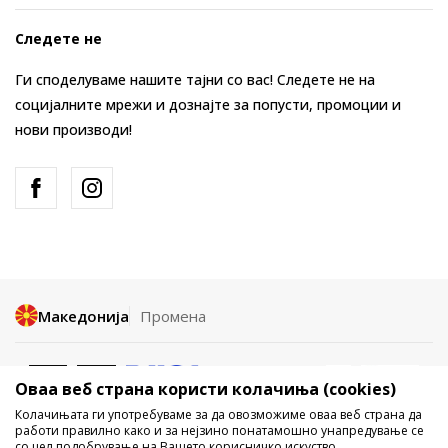
Следете не
Ги споделуваме нашите тајни со вас! Следете не на
социјалните мрежи и дознајте за попусти, промоции и
нови производи!
Македонија
Промена
Оваа веб страна користи колачиња (cookies)
Колачињата ги употребуваме за да овозможиме оваа веб страна да
работи правилно како и за нејзино понатамошно унапредување се
со цел подобрување на Вашето корисничко искуство,