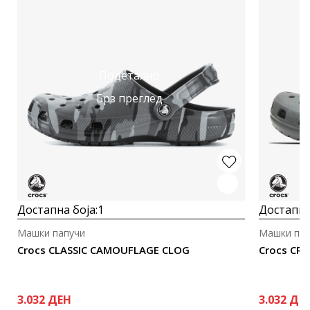
Подетално
Брз преглед
Достапна боја:
1
Достапна
Машки папучи
Машки пап
Crocs CLASSIC CAMOUFLAGE CLOG
Crocs CRO
3.032
ДЕН
3.032
ДЕ