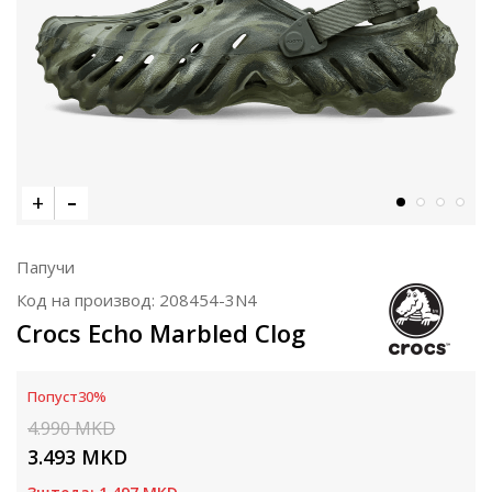
Папучи
Код на производ:
208454-3N4
Crocs Echo Marbled Clog
Попуст
30
%
4.990
MKD
3.493
MKD