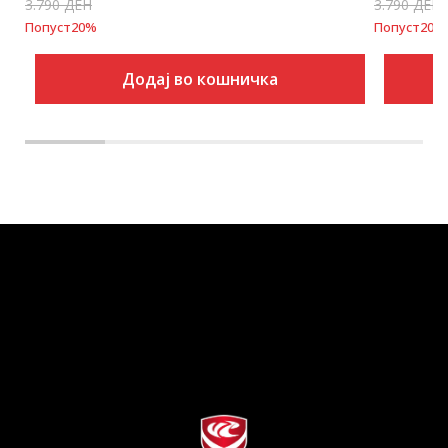
3.790
ДЕН
3.790
ДЕН
Попуст
20
%
Попуст
20
%
Додај во кошничка