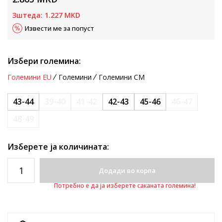
Зштеда:
1.227
MKD
Извести ме за попуст
Избери големина:
Големини EU
Големини
Големини CM
43-44
39-40
41-42
42-43
45-46
46-47
48-49
Изберете ја количината:
Додади во корпа
Потребно е да ја изберете саканата големина!