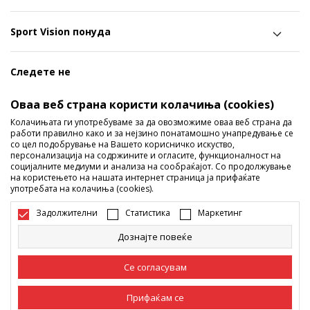
Sport Vision понуда
Следете не
Ги споделуваме нашите тајни со вас! Следете не на
Оваа веб страна користи колачиња (cookies)
социјалните мрежи и дознајте за попусти, промоции и
Колачињата ги употребуваме за да овозможиме оваа веб страна да
работи правилно како и за нејзино понатамошно унапредување се
нови производи!
со цел подобрување на Вашето корисничко искуство,
персонализација на содржините и огласите, функционалност на
социјалните медиуми и анализа на сообраќајот. Со продолжување
на користењето на нашата интернет страница ја прифаќате
употребата на колачиња (cookies).
Задолжителни
Статистика
Маркетинг
Дознајте повеќе
Македонија
Промена
Се согласувам
Прифаќам се