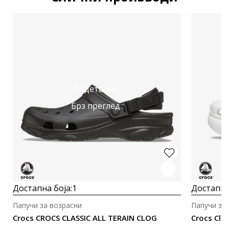
Подетално
Брз преглед
Достапна боја:
1
Достапна
Папучи за возрасни
Папучи за
Crocs CROCS CLASSIC ALL TERAIN CLOG
Crocs Clas