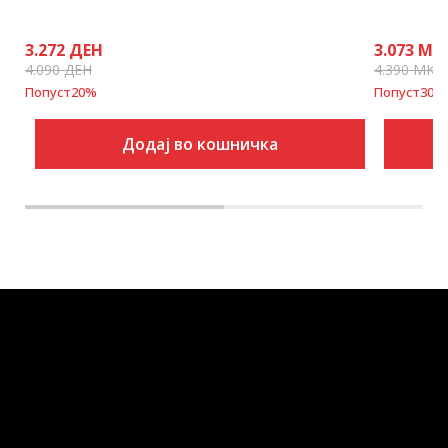
3.272
ДЕН
3.073
MK
4.090
ДЕН
4.390
MKD
Попуст
20
%
Попуст
30
%
Додај во кошничка