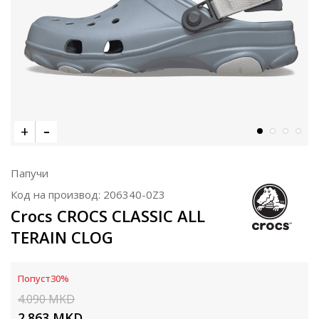
Папучи
Код на производ:
206340-0Z3
Crocs CROCS CLASSIC ALL
TERAIN CLOG
Попуст
30
%
4.090
MKD
2.863
MKD