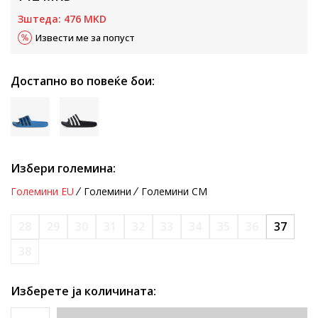
Зштеда:
476
MKD
Извести ме за попуст
Достапно во повеќе бои:
Избери големина:
Големини EU
Големини
Големини CM
28
29
30
31
32
33
34
35
36
37
38
Изберете ја количината: