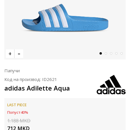
Папучи
Код на производ:
ID2621
adidas Adilette Aqua
LAST PIECE
Попуст
40
%
1.188
MKD
712
MKD