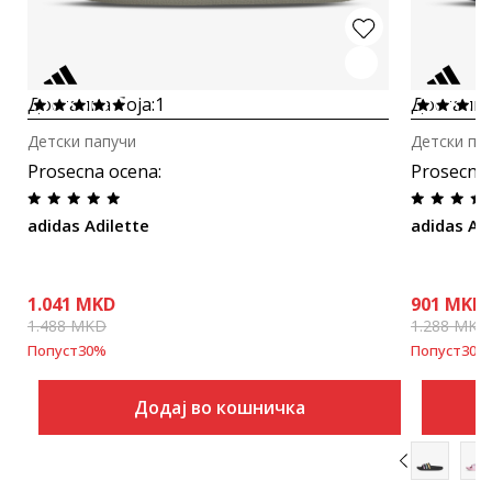
Достапна боја:
1
Достапна
Детски папучи
Детски па
Prosecna ocena
:
Prosecna
adidas Adilette
adidas Ad
1.041
MKD
901
MKD
1.488
MKD
1.288
MKD
Попуст
30
%
Попуст
30
%
Додај во кошничка