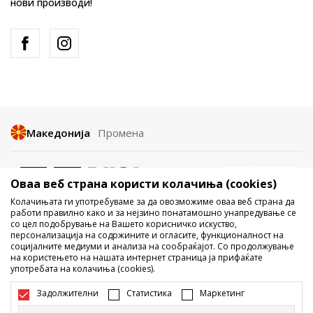
нови производи!
Македонија
Промена
Оваа веб страна користи колачиња (cookies)
Колачињата ги употребуваме за да овозможиме оваа веб страна да
работи правилно како и за нејзино понатамошно унапредување се
со цел подобрување на Вашето корисничко искуство,
Не е дозволено превземање или користење на содржината од
персонализација на содржините и огласите, функционалност на
социјалните медиуми и анализа на сообраќајот. Со продолжување
интернет страните на Sport Vision, делумно или целосно a се
на користењето на нашата интернет страница ја прифаќате
однесува на логоа, трговски марки, комерцијални содржини, ниту
употребата на колачиња (cookies).
истите да се отстапуваат на трети лица, јавно да се објавуваат или да
се користат за било какви цели, без писмена согласност од БДС.МК
Задолжителни
Статистика
Маркетинг
ДООЕЛ.
Настојуваме да бидеме што попрецизни во описот на производот,