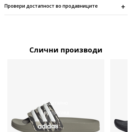
Провери достапност во продавниците
Слични производи
Подетално
Брз преглед