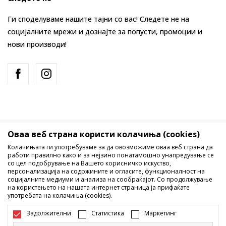
Ги споделуваме нашите тајни со вас! Следете не на
социјалните мрежи и дознајте за попусти, промоции и
нови производи!
Оваа веб страна користи колачиња (cookies)
Македонија
Промена
Колачињата ги употребуваме за да овозможиме оваа веб страна да
работи правилно како и за нејзино понатамошно унапредување се
со цел подобрување на Вашето корисничко искуство,
персонализација на содржините и огласите, функционалност на
социјалните медиуми и анализа на сообраќајот. Со продолжување
на користењето на нашата интернет страница ја прифаќате
употребата на колачиња (cookies).
Не е дозволено превземање или користење на содржината од
Задолжителни
Статистика
Маркетинг
интернет страните на Sport Vision, делумно или целосно a се