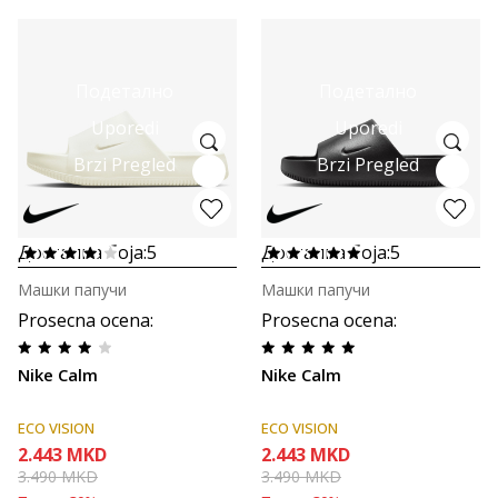
Подетално
Подетално
Uporedi
Uporedi
Brzi Pregled
Brzi Pregled
Достапна боја:
5
Достапна боја:
5
Машки папучи
Машки папучи
Prosecna ocena
:
Prosecna ocena
:
Nike Calm
Nike Calm
ECO VISION
ECO VISION
2.443
MKD
2.443
MKD
3.490
MKD
3.490
MKD