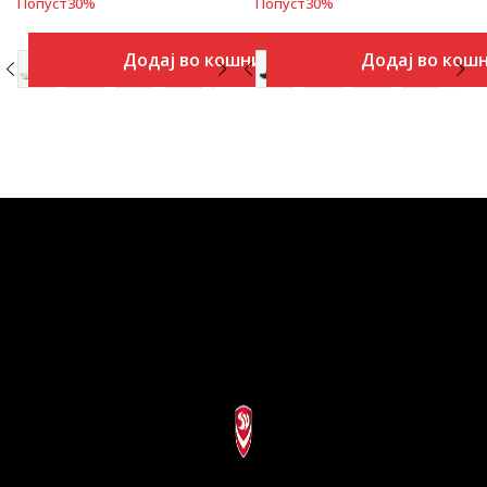
Попуст
30
%
Попуст
30
%
Додај во кошничка
Додај во кош