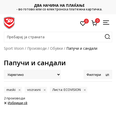
ДВА НАЧИНА НА ПЛАЌАЊЕ
- во готово или со електронска платежна картичка.
0
0
Пребарај ја страната
Sport Vision
Производи
Обувки
Папучи и сандали
Папучи и сандали
Филтери
maski
vozrasni
Листа: ECOVISION
2
производи
Избриши сè