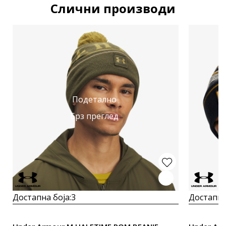
Слични производи
Подетално
Брз преглед
Достапна боја:
3
Достапна