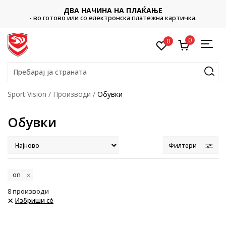
ДВА НАЧИНА НА ПЛАЌАЊЕ
- во готово или со електронска платежна картичка.
0
0
Пребарај ја страната
Sport Vision
Производи
Обувки
Обувки
Филтери
on
8
производи
Избриши сè