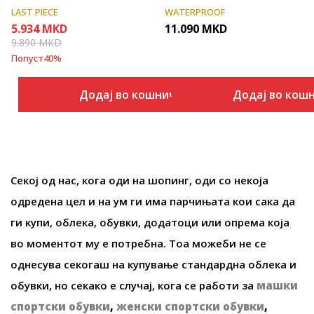
LAST PIECE
WATERPROOF
5.934
MKD
11.090
MKD
9.890
MKD
Попуст
40
%
Додај во кошничка
Додај во кош
Секој од нас, кога оди на шопинг, оди со некоја
одредена цел и на ум ги има парчињата кои сака да
ги купи, облека, обувки, додатоци или опрема која
во моментот му е потребна. Тоа можеби не се
однесува секогаш на купување стандардна облека и
обувки, но секако е случај, кога се работи за
машки
спортски обувки
,
женски спортски обувки
,