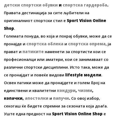
детски спортски обувки
и
спортска гардероба
.
Правата дестинација за сите љубители на
оригиналниот спортски стил е
Sport Vision Online
Shop
.
Големата понуда, во која и покрај обувки, може да се
пронајде и
спортска облека
и
спортска опрема
, ја
прават и
патиките
наменети за спортисти кои се
професионалци или аматери, кои се занимаваат со
различни спортски дисциплини. Исто така, може да
се пронајдат и повеќе видови
lifestyle
модели
.
Освен патики може да пронајдете и голем број на
единствени и квалитетни
кондури
,
чизми
,
копачки
,
апостолки
и
папучи
.
Со овој избор,
секогаш ќе бидете спремни за сезоната која доаѓа.
Уште една предност на
Sport Vision Online Shop
е