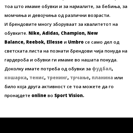
тоа што имаме обувки и за најмалите, за бебиња, за
момчиња и девојчиња од различни возрасти.
И брендовите многу зборуваат за квалитетот на
обувките.
Nike, Adidas, Champion, New
Balance, Reebok, Ellesse
и
Umbro
се само дел од
светската листа на познати брендови чија понуда на
гардероба и обувки ги имаме во нашата понуда.
Доколку имате потреба од обувки за
фудбал
,
кошарка
,
тенис
,
тренинг
,
трчање
,
планина
или
било која друга активност се тоа можете да го
пронајдете
online
во
Sport Vision
.