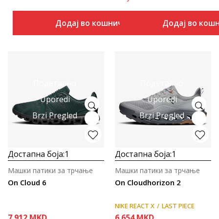
Додај во кошничка
Додај во кош
Подетално
Подетално
Uporedi
Uporedi
Brzi Pregled
Brzi Pregled
Достапна боја:
1
Достапна боја:
1
Машки патики за трчање
Машки патики за трчање
On Cloud 6
On Cloudhorizon 2
NIKE REACT X
LAST PIECE
7.912
MKD
6.654
MKD