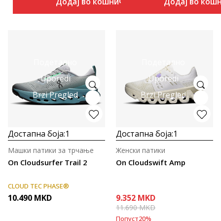
Додај во кошничка
Додај во кош
Подетално
Подетално
Uporedi
Uporedi
Brzi Pregled
Brzi Pregled
Достапна боја:
1
Достапна боја:
1
Машки патики за трчање
Женски патики
On Cloudsurfer Trail 2
On Cloudswift Amp
CLOUD TEC PHASE®
10.490
MKD
9.352
MKD
11.690
MKD
Попуст
20
%