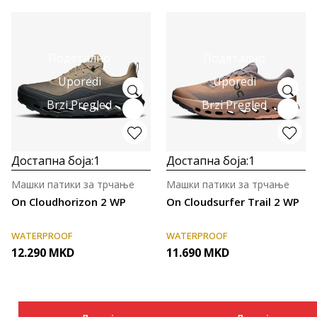
Подетално
Подетално
Uporedi
Uporedi
Brzi Pregled
Brzi Pregled
Достапна боја:
1
Достапна боја:
1
Машки патики за трчање
Машки патики за трчање
On Cloudhorizon 2 WP
On Cloudsurfer Trail 2 WP
WATERPROOF
WATERPROOF
12.290
MKD
11.690
MKD