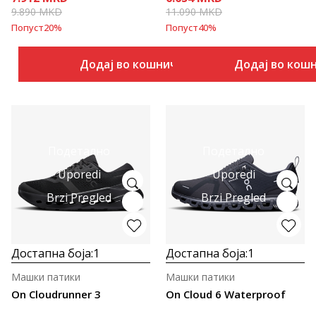
9.890
MKD
11.090
MKD
Попуст
20
%
Попуст
40
%
Додај во кошничка
Додај во кош
Подетално
Подетално
Uporedi
Uporedi
Brzi Pregled
Brzi Pregled
Достапна боја:
1
Достапна боја:
1
Машки патики
Машки патики
On Cloudrunner 3
On Cloud 6 Waterproof